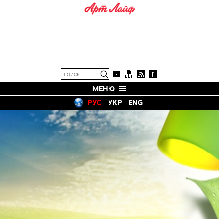
МЕНЮ
РУС
УКР
ENG