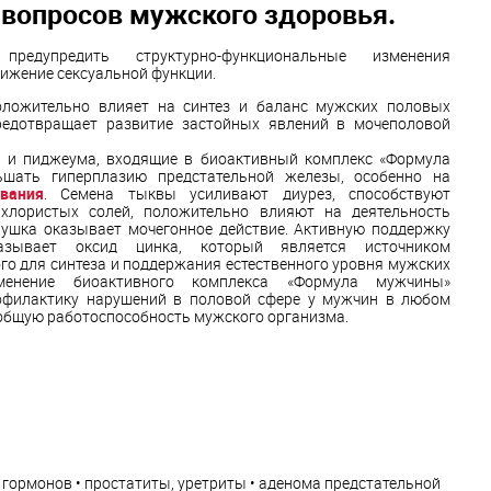
вопросов мужского здоровья.
едупредить структурно-функциональные изменения
нижение сексуальной функции.
оложительно влияет на синтез и баланс мужских половых
редотвращает развитие застойных явлений в мочеполовой
 и пиджеума, входящие в биоактивный комплекс «Формула
шать гиперплазию предстательной железы, особенно на
евания
. Семена тыквы усиливают диурез, способствуют
хлористых солей, положительно влияют на деятельность
рушка оказывает мочегонное действие. Активную поддержку
азывает оксид цинка, который является источником
го для синтеза и поддержания естественного уровня мужских
менение биоактивного комплекса «Формула мужчины»
офилактику нарушений в половой сфере у мужчин в любом
 общую работоспособность мужского организма.
гормонов • простатиты, уретриты • аденома предстательной