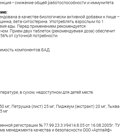
ункция • снижение общей работоспособности и иммунитета
нию:
дована в качестве биологически активной добавки к пище –
цинка, бета-ситостерина. Употреблять взрослым по 1
время еды. Перед применением рекомендуется
чом. Прием двух таблеток (рекомендуемая доза) обеспечит
 56% от суточной потребности.
имость компонентов БАД.
ературе, в сухом, недоступном для детей месте.
0 мг, Петрушка (лист) 25 мг, Пиджеум (экстракт) 20 мг, Тыква
25 мг
нной регистрации № 77.99.23.3.У.9414.8.05 от 16.08.2005г. ТУ
ема менеджмента качества и безопасности ООО «Артлайф»