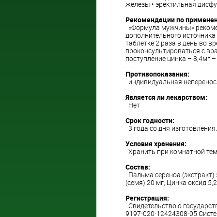
железы • эректильная дисф
Рекомендации по примене
«Формула мужчины» рекомен
дополнительного источника 
таблетке 2 раза в день во 
проконсультироваться с вра
поступление цинка – 8,4мг –
Противопоказания:
индивидуальная неперенос
Является ли лекарством:
Нет
Срок годности:
3 года со дня изготовления.
Условия хранения:
Хранить при комнатной темп
Состав:
Пальма сереноа (экстракт) 5
(семя) 20 мг, Цинка оксид 5,
Регистрация:
Свидетельство о государстве
9197-020-12424308-05 Сист