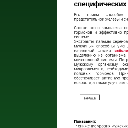
специфических 
Его прием способен пр
предстательной железы и с
Состав этого комплекса п
гормонов и эффективно п
системе.
Экстракты пальмы сереноа
мужчины» способны умень
начальной стадии
забол
выделению из организма 
мочеполовой системы. Пет
мужскому организму ок
микроэлемента, необходимо
половых гормонов. При
обеспечивает активную пр
возрасте, а также улучшает
Бурдок-С
Показания:
• снижение уровня мужских 