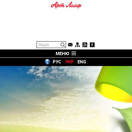
МЕНЮ
РУС
УКР
ENG