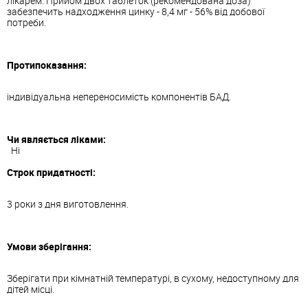
лікарем. Прийом двох таблеток (рекомендована доза)
забезпечить надходження цинку - 8,4 мг - 56% від добової
потреби.
Протипоказання:
індивідуальна непереносимість компонентів БАД.
Чи являється ліками:
Ні
Строк придатності:
3 роки з дня виготовлення.
Умови зберігання:
Зберігати при кімнатній температурі, в сухому, недоступному для
дітей місці.