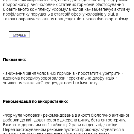
природного рівня чоловічих статевих гормонів. Застосування
біоактивного комплексу «Формула чоловіка» забезпечує активну
профілактику порушень в статевій сфері у чоловіків у віці, а
також покращує загальну працездатність чоловічого організму.
Бурдок-С
Показання:
• зниження рівня чоловічих гормонів • простатити, уретрити •
аденома передміхурової залози • еректильна дисфункція •
зниження загальної працездатності та імунітету
Рекомендації по використанню:
«Формула чоловіки» рекомендована в якості біологічно активної
добавки до їжі - додаткового джерела цинку, бета-ситостерину.
Вживати дорослим по 1 таблетці 2 рази на день під час їди.
Перед застосуванням рекомендується проконсультуватися з