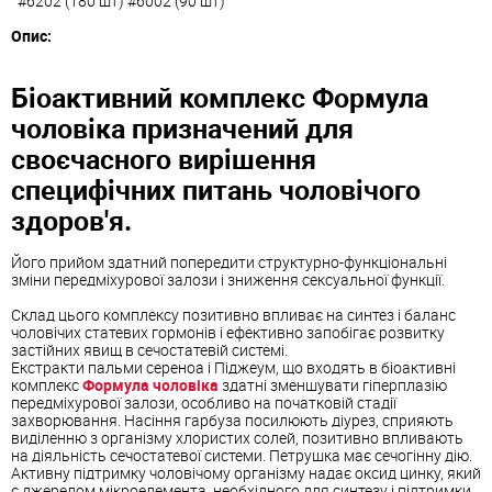
#6202 (180 шт) #6002 (90 шт)
Опис:
Біоактивний комплекс Формула
чоловіка призначений для
своєчасного вирішення
специфічних питань чоловічого
здоров'я.
Його прийом здатний попередити структурно-функціональні
зміни передміхурової залози і зниження сексуальної функції.
Склад цього комплексу позитивно впливає на синтез і баланс
чоловічих статевих гормонів і ефективно запобігає розвитку
застійних явищ в сечостатевій системі.
Екстракти пальми сереноа і Піджеум, що входять в біоактивні
комплекс
Формула чоловіка
здатні зменшувати гіперплазію
передміхурової залози, особливо на початковій стадії
захворювання. Насіння гарбуза посилюють діурез, сприяють
виділенню з організму хлористих солей, позитивно впливають
на діяльність сечостатевої системи. Петрушка має сечогінну дію.
Активну підтримку чоловічому організму надає оксид цинку, який
є джерелом мікроелемента, необхідного для синтезу і підтримки