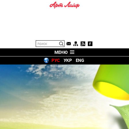
МЕНЮ
РУС
УКР
ENG