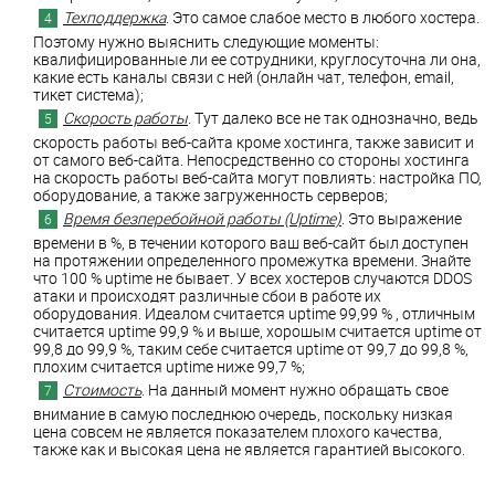
Техподдержка
. Это самое слабое место в любого хостера.
Поэтому нужно выяснить следующие моменты:
квалифицированные ли ее сотрудники, круглосуточна ли она,
какие есть каналы связи с ней (онлайн чат, телефон, email,
тикет система);
Скорость работы
. Тут далеко все не так однозначно, ведь
скорость работы веб-сайта кроме хостинга, также зависит и
от самого веб-сайта. Непосредственно со стороны хостинга
на скорость работы веб-сайта могут повлиять: настройка ПО,
оборудование, а также загруженность серверов;
Время безперебойной работы (Uptime)
. Это выражение
времени в %, в течении которого ваш веб-сайт был доступен
на протяжении определенного промежутка времени. Знайте
что 100 % uptime не бывает. У всех хостеров случаются DDOS
атаки и происходят различные сбои в работе их
оборудования. Идеалом считается uptime 99,99 % , отличным
считается uptime 99,9 % и выше, хорошым считается uptime от
99,8 до 99,9 %, таким себе считается uptime от 99,7 до 99,8 %,
плохим считается uptime ниже 99,7 %;
Стоимость
. На данный момент нужно обращать свое
внимание в самую последнюю очередь, поскольку низкая
цена совсем не является показателем плохого качества,
также как и высокая цена не является гарантией высокого.