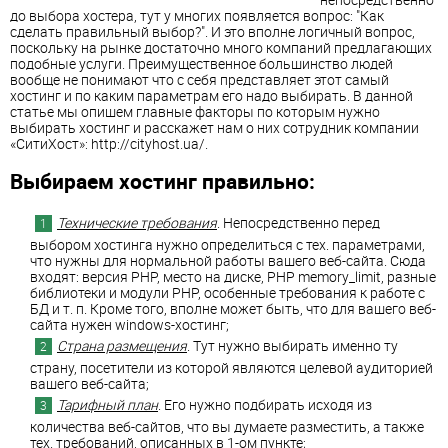
до выбора хостера, тут у многих появляется вопрос: "Как
сделать правильный выбор?". И это вполне логичный вопрос,
поскольку на рынке достаточно много компаний предлагающих
подобные услуги. Преимущественное большинство людей
вообще не понимают что с себя представляет этот самый
хостинг и по каким параметрам его надо выбирать. В данной
статье мы опишем главные факторы по которым нужно
выбирать хостинг и расскажет нам о них сотрудник компании
«СитиХост»: http://cityhost.ua/.
Выбираем хостинг правильно:
Технические требования
. Непосредственно перед
выбором хостинга нужно определиться с тех. параметрами,
что нужны для нормальной работы вашего веб-сайта. Сюда
входят: версия PHP, место на диске, PHP memory_limit, разные
библиотеки и модули PHP, особенные требования к работе с
БД и т. п. Кроме того, вполне может быть, что для вашего веб-
сайта нужен windows-хостинг;
Страна размещения
. Тут нужно выбирать именно ту
страну, посетители из которой являются целевой аудиторией
вашего веб-сайта;
Тарифный план
. Его нужно подбирать исходя из
количества веб-сайтов, что вы думаете разместить, а также
тех. требований, описанных в 1-ом пункте;