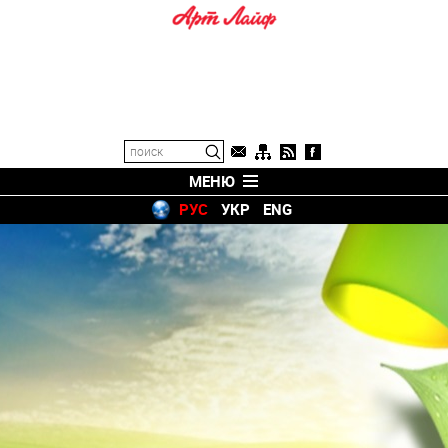
МЕНЮ
РУС
УКР
ENG