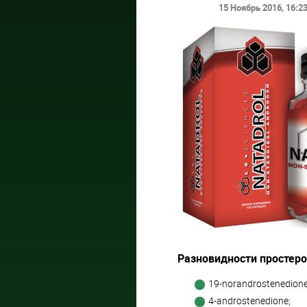
15 Ноябрь 2016
, 16:2
Разновидности простеро
19-norandrostenedione
4-androstenedione;