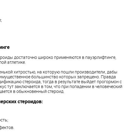
;
инге
роиды достаточно широко применяются в пауэрлифтинге,
лой атлетике.
нькой хитростью, на которую пошли производители, дабы
еимущественное большинство которых запрещено. Правда
ификацию стероида, тогда в результате выйдет прогормон с
окус тут заключается в том, что при попадении в человеческий
щается в обыкновенный стероид.
ерских стероидов:
сть;
фектов.