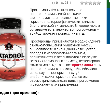
3
0
2411
Прогормоны (из также называют
простероидами, дизайнерскими
стероидами) - это предшественники
гормонов, которые фактически не имеют
биологической активности. В человеческом
организме есть множество прогормонов –
трийодтиронин, проинсулин и т. д.
Простероиды применяются в бодибилдинге
с целью повышения мышечной массы,
выносливости и силы. Данные вещества,
попадая в человеческий организм,
расщепляются и всасываются в виде уже
готовых гормонов, к примеру, тестостерона.
Надо отметить, что не все
прогормоны
есть
простероидами, к примеру, в бодибилдинге
используют прогормоны сугубо
анаболических гормонов. Далее мы
рассмотрим какие есть виды прогормонов
и расскажем о их применении.
идов (прогормонов):
;