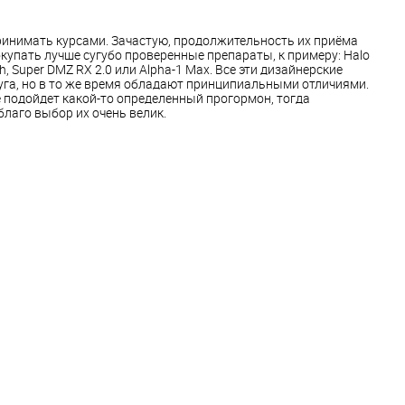
инимать курсами. Зачастую, продолжительность их приёма
Покупать лучше сугубо проверенные препараты, к примеру: Halo
ash, Super DMZ RX 2.0 или Alpha-1 Max. Все эти дизайнерские
уга, но в то же время обладают принципиальными отличиями.
е подойдет какой-то определенный прогормон, тогда
благо выбор их очень велик.