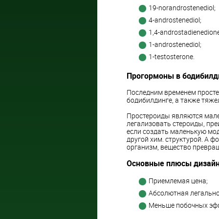
19-norandrostenediol;
4-androstenediol;
1,4-androstadienedione
1-androstenediol;
1-testosterone.
Прогормоны в бодибилд
Последним временем просте
бодибилдинге, а также тяже
Простероиды являются мале
легализовать стероиды, пр
если создать маленькую мод
другой хим. структурой. А ф
организм, вещество превра
Основные плюсы дизайн
Приемлемая цена;
Абсолютная легально
Меньше побочных эф