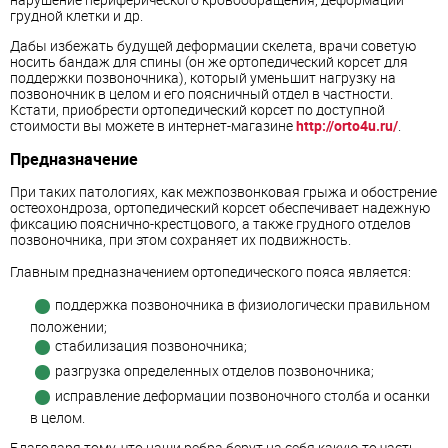
грудной клетки и др.
Дабы избежать будущей деформации скелета, врачи советую
носить бандаж для спины (он же ортопедический корсет для
поддержки позвоночника), который уменьшит нагрузку на
позвоночник в целом и его поясничный отдел в частности.
Кстати, приобрести ортопедический корсет по доступной
стоимости вы можете в интернет-магазине
http://orto4u.ru/
.
Предназначение
При таких патологиях, как межпозвонковая грыжа и обострение
остеохондроза, ортопедический корсет обеспечивает надежную
фиксацию пояснично-крестцового, а также грудного отделов
позвоночника, при этом сохраняет их подвижность.
Главным предназначением ортопедического пояса является:
поддержка позвоночника в физиологически правильном
положении;
стабилизация позвоночника;
разгрузка определенных отделов позвоночника;
исправление деформации позвоночного столба и осанки
в целом.
Благодаря тому, что наши ребра берут на себя какую-то часть