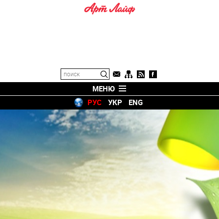
МЕНЮ
РУС
УКР
ENG