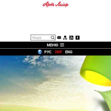
МЕНЮ
РУС
УКР
ENG