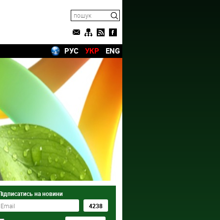
РУС
УКР
ENG
Підписатись на новини