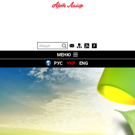
МЕНЮ
РУС
УКР
ENG