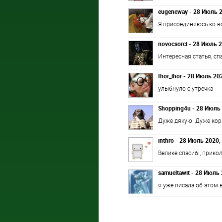
eugeneway - 28 Июль 2
Я присоединяюсь ко в
novocsorci - 28 Июль 2
Интересная статья, сп
Ihor_ihor - 28 Июль 20
улыбнуло с утречка
Shopping4u - 28 Июль 
Дуже дякую. Дуже кор
inthro - 28 Июль 2020,
Велике спасибі, прико
samueltawit - 28 Июль 
я уже писала об этом 