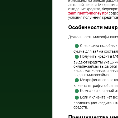
Большинство банков рассма
до одной недели. Микрофин
ожидание кредита, бюрокра
zaim.ru/mfo/moneysto/
содер
условия получения кредитов
Особенности мик
Деятельность микрофинансо
Специфика подобных
сумма для займа составл
Получить кредит в МФ
выдают кредиты учащимся
онлайн-займы выдаются в
информационные данные о
выдаче микрозайма.
Микрофинансовые ком
клиента штрафы, обращат
Компании в данной о
Если у клиента нет в
пролонгацию кредита. Эт
средств.
Преимущества ми