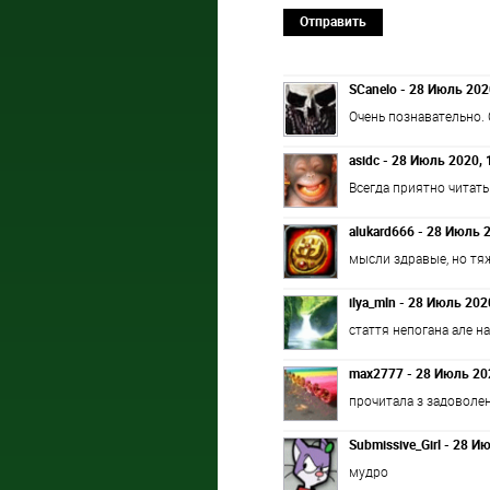
Отправить
SCanelo - 28 Июль 202
Очень познавательно. 
asidc - 28 Июль 2020, 
Всегда приятно читат
alukard666 - 28 Июль 
мысли здравые, но тяж
ilya_mln - 28 Июль 202
стаття непогана але н
max2777 - 28 Июль 202
прочитала з задоволе
Submissive_Girl - 28 И
мудро