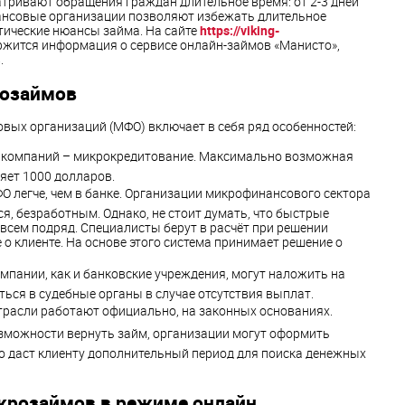
тривают обращения граждан длительное время: от 2-3 дней
ансовые организации позволяют избежать длительное
тические нюансы займа. На сайте
https://viking-
жится информация о сервисе онлайн-займов «Манисто»,
.
розаймов
вых организаций (МФО) включает в себя ряд особенностей:
 компаний – микрокредитование. Максимально возможная
яет 1000 долларов.
О легче, чем в банке. Организации микрофинансового сектора
, безработным. Однако, не стоит думать, что быстрые
сем подряд. Специалисты берут в расчёт при решении
 клиенте. На основе этого система принимает решение о
пании, как и банковские учреждения, могут наложить на
ься в судебные органы в случае отсутствия выплат.
трасли работают официально, на законных основаниях.
озможности вернуть займ, организации могут оформить
о даст клиенту дополнительный период для поиска денежных
крозаймов в режиме онлайн