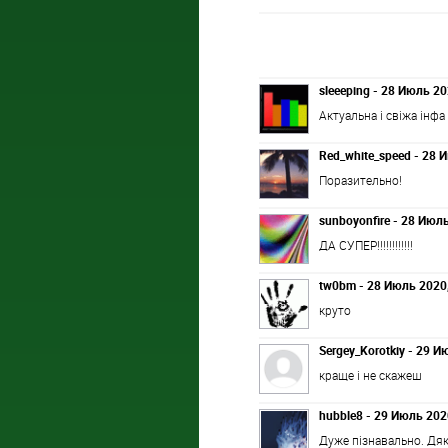
sleeeping - 28 Июль 20
Актуальна і свіжа інфа
Red_white_speed - 28 
Поразительно!
sunboyonfire - 28 Июль
ДА СУПЕР!!!!!!!!!!!!
tw0bm - 28 Июль 2020,
круто
Sergey_Korotkiy - 29 И
краще і не скажеш
hubble8 - 29 Июль 202
Дуже пізнавально. Дя