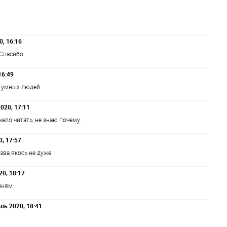
0, 16:16
Спасибо.
16:49
ь умных людей
2020, 17:11
ело читать, не знаю почему.
0, 17:57
азва якось не дуже
0, 18:17
нням
юль 2020, 18:41