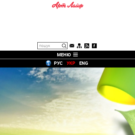
МЕНЮ
РУС
УКР
ENG