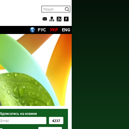
РУС
УКР
ENG
Підписатись на новини