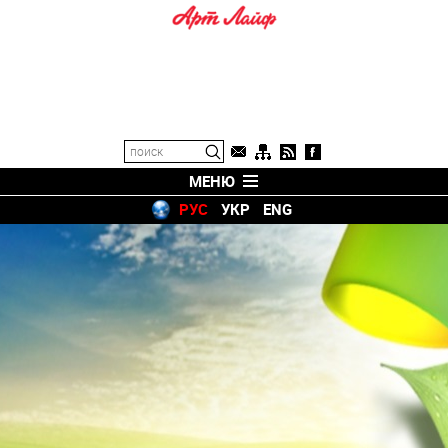
МЕНЮ
РУС
УКР
ENG