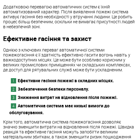
Додатковою перевагою автоматичних систем є їхній
автоматизований характер. Після виявлення пожежі система
активує гасіння без необхідності у втручанні людини. Це робить
процес більш безпечним, оскільки не вимагає присутності людей
в небезпечній зоні.
Ефективне гасіння та захист
Однією з ключових переваг автоматичної системи
пожежогасіння є її здатність ефективно гасити вогонь навіть у
важкодоступних місцях. Це може бути особливо корисним у
великих промислових приміщеннях чи складських комплексах,
де доступ для рятувальних служб може бути ускладненим.
Ефективне гасіння пожежі в складних місцях.
Забезпечення безпеки персоналу.
Зниження витрат на відновлення після пожежі.
Автоматична система має низькі вимоги до
обслуговування.
Крім того, автоматична система пожежогасіння дозволяє
значно зменшити витрати на відновлення після пожежі. Швидка
реакція та ефективне гасіння можуть запобігти великим
матеріальним збиткам, а також зменшити ризик пошкодження