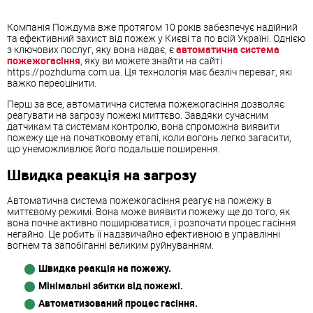
Компанія Пождума вже протягом 10 років забезпечує надійний
та ефективний захист від пожеж у Києві та по всій Україні. Однією
з ключових послуг, яку вона надає, є
автоматична система
пожежогасіння
, яку ви можете знайти на сайті
https://pozhduma.com.ua. Ця технологія має безліч переваг, які
важко переоцінити.
Перш за все, автоматична система пожежогасіння дозволяє
реагувати на загрозу пожежі миттєво. Завдяки сучасним
датчикам та системам контролю, вона спроможна виявити
пожежу ще на початковому етапі, коли вогонь легко загасити,
що унеможливлює його подальше поширення.
Швидка реакція на загрозу
Автоматична система пожежогасіння реагує на пожежу в
миттєвому режимі. Вона може виявити пожежу ще до того, як
вона почне активно поширюватися, і розпочати процес гасіння
негайно. Це робить її надзвичайно ефективною в управлінні
вогнем та запобіганні великим руйнуванням.
Швидка реакція на пожежу.
Мінімальні збитки від пожежі.
Автоматизований процес гасіння.