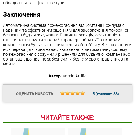
обладнання та інфраструктури.
Заключення
Автоматична система пожежогасіння від компанії Пождума є
надійним та ефективним рішенням для забезпечення пожежної
безпеки в будь-яких умовах. Її швидка реакція, ефективність
гасіння та автоматизований характер роблять її важливим
компонентом будь-якого приміщення або об'єкту. З врахуванням
всіх переваг, які вона надає, вкладення в автоматичну систему
пожежогасіння є розумним рішенням для будь-якої компанії або
організації, що прагне забезпечити безпеку своїх працівників та
майна.
Автор:
admin
Artlife
ОЦЕНИТЬ НОВОСТЬ
5
(голосов:
83
)
ЧИТАЙТЕ ТАКЖЕ: