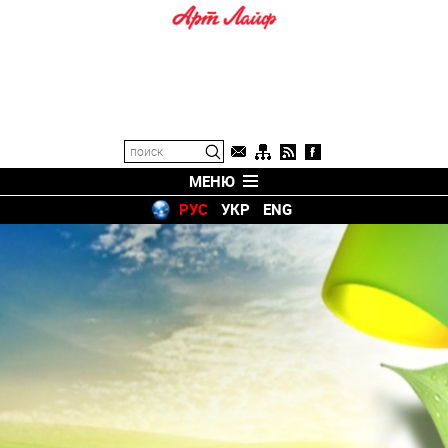
МЕНЮ
РУС
УКР
ENG