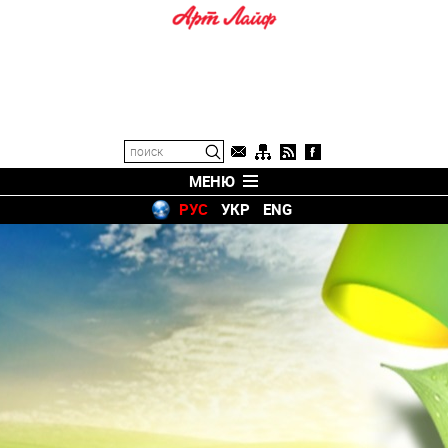
МЕНЮ
РУС
УКР
ENG