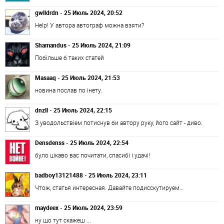
gwlldrdn - 25 Июль 2024, 20:52
Help! У автора автограф можна взяти?
Shamandus - 25 Июль 2024, 21:09
Побільше б таких статей
Masaaq - 25 Июль 2024, 21:53
новина послав по інету.
dnzll - 25 Июль 2024, 22:15
З уводольствіем потиснув би автору руку, його сайт - диво.
Densdenss - 25 Июль 2024, 22:54
було цікаво вас почитати, спасибі і удачі!
badboy13121488 - 25 Июль 2024, 23:11
Чтож, статья интересная. Давайте подисскутируем…
maydeex - 25 Июль 2024, 23:59
ну що тут скажеш ...