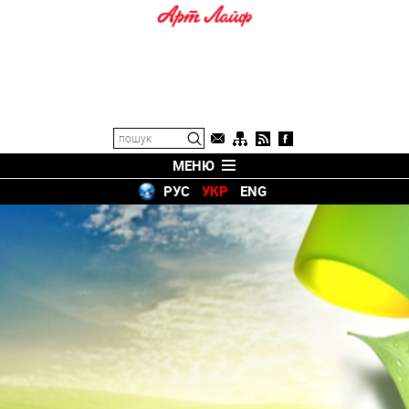
МЕНЮ
РУС
УКР
ENG