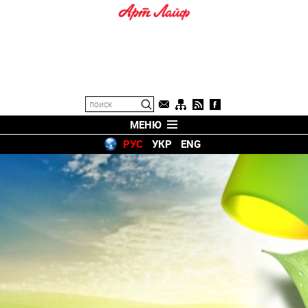
МЕНЮ
РУС
УКР
ENG