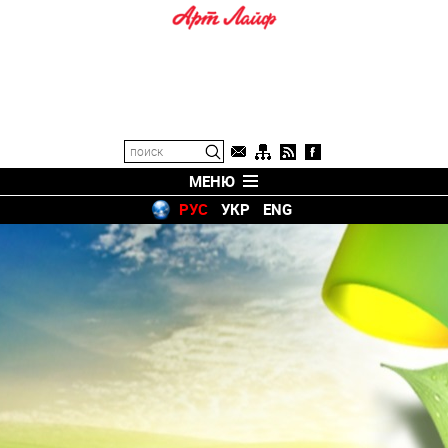
МЕНЮ
РУС
УКР
ENG