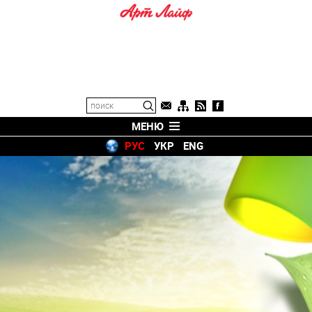
МЕНЮ
РУС
УКР
ENG