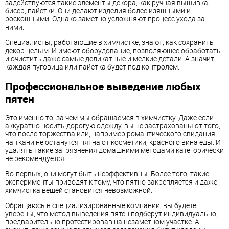
задействуются такие элементы декора, как ручная вышивка,
бисер, пайетки. Они делают изделия более изящными и
роскошными. Однако заметно усложняют процесс ухода за
ними.
Специалисты, работающие в химчистке, знают, как сохранить
декор целым. И имеют оборудование, позволяющее обработать
и очистить даже самые деликатные и мелкие детали. А значит,
каждая пуговица или пайетка будет под контролем.
Профессиональное выведение любых
пятен
Это именно то, за чем мы обращаемся в химчистку. Даже если
аккуратно носить дорогую одежду, вы не застрахованы от того,
что после торжества или, например романтического свидания
на ткани не останутся пятна от косметики, красного вина еды. И
удалять такие загрязнения домашними методами категорически
не рекомендуется.
Во-первых, они могут быть неэффективны. Более того, такие
эксперименты приводят к тому, что пятно закрепляется и даже
химчистка вещей становится невозможной.
Обращаюсь в специализированные компании, вы будете
уверены, что метод выведения пятен подберут индивидуально,
предварительно протестировав на незаметном участке. А