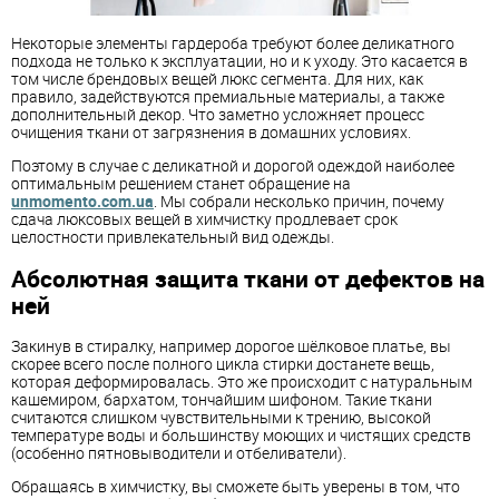
Некоторые элементы гардероба требуют более деликатного
подхода не только к эксплуатации, но и к уходу. Это касается в
том числе брендовых вещей люкс сегмента. Для них, как
правило, задействуются премиальные материалы, а также
дополнительный декор. Что заметно усложняет процесс
очищения ткани от загрязнения в домашних условиях.
Поэтому в случае с деликатной и дорогой одеждой наиболее
оптимальным решением станет обращение на
unmomento.com.ua
. Мы собрали несколько причин, почему
сдача люксовых вещей в химчистку продлевает срок
целостности привлекательный вид одежды.
Абсолютная защита ткани от дефектов на
ней
Закинув в стиралку, например дорогое шёлковое платье, вы
скорее всего после полного цикла стирки достанете вещь,
которая деформировалась. Это же происходит с натуральным
кашемиром, бархатом, тончайшим шифоном. Такие ткани
считаются слишком чувствительными к трению, высокой
температуре воды и большинству моющих и чистящих средств
(особенно пятновыводители и отбеливатели).
Обращаясь в химчистку, вы сможете быть уверены в том, что