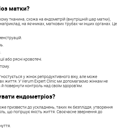
іоз матки?
якому тканина, схожа на ендометрій (внутрішній шар матки),
 наприклад, на яєчниках, маткових трубах чи інших органах. Це
менструацій.
ь.
.
ії або рясні кровотечі.
втому.
гностується у жінок репродуктивного віку, але може
ах життя. У Verum Expert Clinic ми допомагаємо жінкам не
 й повернути контроль над своїм здоров’ям.
увати ендометріоз?
же призвести до ускладнень, таких як безпліддя, утворення
біль, що погіршує якість життя. Своєчасне звернення до
чуття.