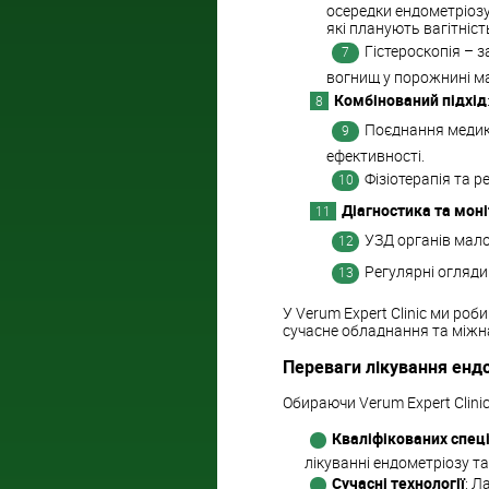
осередки ендометріозу
які планують вагітніст
Гістероскопія – 
вогнищ у порожнині м
Комбінований підхід
Поєднання медик
ефективності.
Фізіотерапія та 
Діагностика та мон
УЗД органів мало
Регулярні огляди
У Verum Expert Clinic ми ро
сучасне обладнання та міжн
Переваги лікування енд
Обираючи Verum Expert Clinic 
Кваліфікованих спеці
лікуванні ендометріозу т
Сучасні технології
: Л