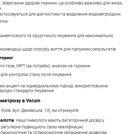
, зберігаючи здорові тканини. Це особливо важливо для жінок,
ь.
застосовується для діагностики та видалення ендометріоїдних
атки.
:
аментозного та хірургічного лікування для максимальної
рекомендації щодо способу життя для підтримки результатів.
іторинг
:
го таза, МРТ (за потреби), аналізи на гормони.
 для контролю стану після лікування.
бимо акцент на індивідуальному підході, використовуючи
ародні стандарти лікування.
ометріозу в Verum
(Київ, вул. Деміївська, 13), ви отримуєте:
алістів
: Наші гінекологи мають багаторічний досвід у
а регулярно підвищують свою кваліфікацію.
апароскопічне та гістероскопічне обладнання дозволяє