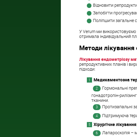
Відновити репродукти
Запобігти прогресув
Поліпшити загальне 
У Verum ми використовуємо с
отримала індивідуальний пла
Методи лікування 
Лікування ендометріозу м
репродуктивних планів і вира
підходи:
Медикаментозна тер
Гормональні преп
гонадотропін-рилізинг
тканини.
Протизапальні з
Підтримуюча тера
Хірургічне лікування
Лапароскопія – м