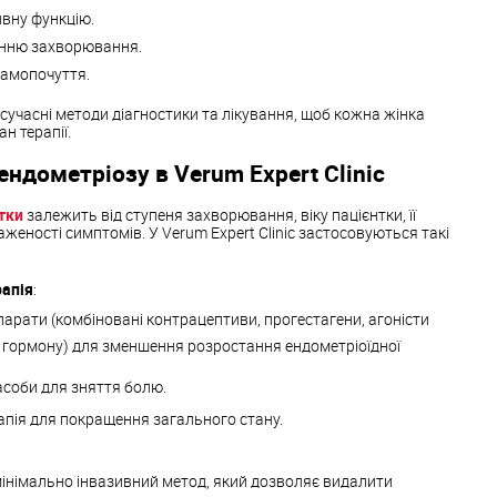
вну функцію.
анню захворювання.
самопочуття.
учасні методи діагностики та лікування, щоб кожна жінка
н терапії.
ендометріозу в Verum Expert Clinic
атки
залежить від ступеня захворювання, віку пацієнтки, її
женості симптомів. У Verum Expert Clinic застосовуються такі
апія
:
арати (комбіновані контрацептиви, прогестагени, агоністи
 гормону) для зменшення розростання ендометріоїдної
асоби для зняття болю.
пія для покращення загального стану.
:
інімально інвазивний метод, який дозволяє видалити