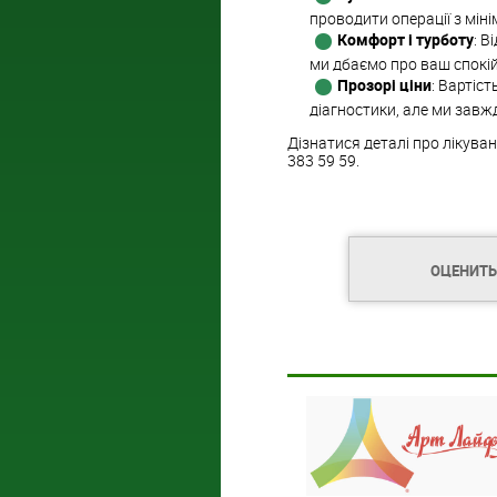
проводити операції з мін
Комфорт і турботу
: В
ми дбаємо про ваш спокій
Прозорі ціни
: Вартіс
діагностики, але ми завж
Дізнатися деталі про лікува
383 59 59.
ОЦЕНИТЬ