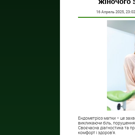
жіночого з
16 Апрель 2025
, 23:0
Ендометріоз матки – це захв
викликаючи біль, порушення
Своєчасна діагностика та п
комфорт і здоров’я.