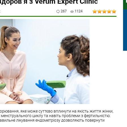
доров’я з Verum Expert Clinic
2
267
1124
орювання, яке може суттєво вплинути на якість життя жінки,
 менструального циклу та навіть проблеми з фертильністю.
равильне лікування ендометріозу дозволяють повернути