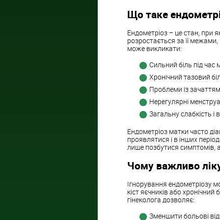
Що таке ендометр
Ендометріоз – це стан, при 
розростається за її межами,
може викликати:
Сильний біль під час 
Хронічний тазовий біл
Проблеми із зачаттям
Нерегулярні менструац
Загальну слабкість і 
Ендометріоз матки часто діа
проявлятися і в інших період
лише позбутися симптомів, а
Чому важливо лік
Ігнорування ендометріозу мо
кіст яєчників або хронічний 
гінеколога дозволяє:
Зменшити больові від