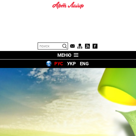
МЕНЮ
РУС
УКР
ENG