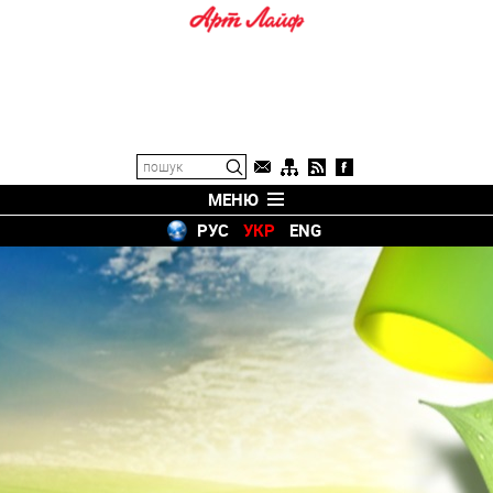
МЕНЮ
РУС
УКР
ENG