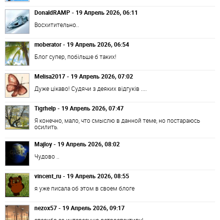
DonaldRAMP - 19 Апрель 2026, 06:11
Восхитительно..
moberator - 19 Апрель 2026, 06:54
Блог супер, побільше б таких!
Melisa2017 - 19 Апрель 2026, 07:02
Дуже цікаво! Судячи з деяких відгуків ....
Tigrhelp - 19 Апрель 2026, 07:47
Я конечно, мало, что смыслю в данной теме, но постараюсь
осилить.
Majloy - 19 Апрель 2026, 08:02
Чудово ..
vincent_ru - 19 Апрель 2026, 08:55
я уже писала об этом в своем блоге
nezox57 - 19 Апрель 2026, 09:17
спасибо за интересную ретроспективу!