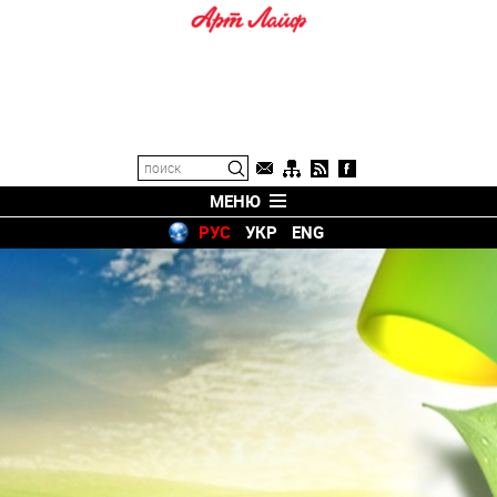
МЕНЮ
РУС
УКР
ENG