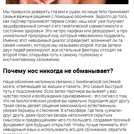
Мы привыкли доверять глазам и ушам, но наше тело принимает
самые важные решения с помощью обоняния. Задолго до того,
как партнер произнесет первое слово, наш мозг уже получает
зашифрованный сигнал о его генетической совместимости и
состоянии здоровья. Это не про парфюм или дезодорант, а про
уникальный природный код, который невозможно подделать.
Именно этот невидимый диалог определяет, возникнет ли та
самая «химия», которую мы называем искрой. Когда запахи
двух людей резонируют, все остальные факторы отходят на
второй план, открывая путь к самому глубокому и
инстинктивному сближению.
Почему нос никогда не обманывает?
Наше обоняние напрямую связано с лимбической системой
мозга, отвечающей за эмоции и память. Это самый быстрый
путь к подсознанию. Если запах партнера вызывает у вас
чувство покоя и возбуждения одновременно - это сигнал о том,
что на биологическом уровне вы идеально подходите друг другу.
Такая связь делает общение максимально естественным,
убирая барьеры и стеснение. В атмосфере, где тела «узнали»
друг друга, даже простая беседа наполняется скрытым
смыслом и предвкушением чего-то большего, создавая прочный
фундамент для будущих открытий. Чтобы лучше понимать этот
невидимый язык и использовать его для сближения, обратите