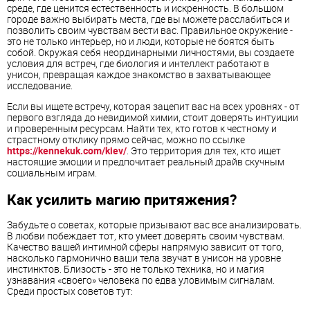
среде, где ценится естественность и искренность. В большом
городе важно выбирать места, где вы можете расслабиться и
позволить своим чувствам вести вас. Правильное окружение -
это не только интерьер, но и люди, которые не боятся быть
собой. Окружая себя неординарными личностями, вы создаете
условия для встреч, где биология и интеллект работают в
унисон, превращая каждое знакомство в захватывающее
исследование.
Если вы ищете встречу, которая зацепит вас на всех уровнях - от
первого взгляда до невидимой химии, стоит доверять интуиции
и проверенным ресурсам. Найти тех, кто готов к честному и
страстному отклику прямо сейчас, можно по ссылке
https://kennekuk.com/kiev/
. Это территория для тех, кто ищет
настоящие эмоции и предпочитает реальный драйв скучным
социальным играм.
Как усилить магию притяжения?
Забудьте о советах, которые призывают вас все анализировать.
В любви побеждает тот, кто умеет доверять своим чувствам.
Качество вашей интимной сферы напрямую зависит от того,
насколько гармонично ваши тела звучат в унисон на уровне
инстинктов. Близость - это не только техника, но и магия
узнавания «своего» человека по едва уловимым сигналам.
Среди простых советов тут: