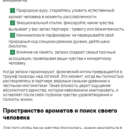
внимание на:
Природную ауру: старайтесь уловить естественный
аромат человека в моменты расслабленности.
Эмоциональный отклик: фиксируйте, какие чувства
вызывает у вас запах партнера - тревогу или безмятежность.
Минимализм в парфюмерии: не перекрывайте свой
природный код слишком резкими духами, дайте шанс
биологии.
Влияние на память: запахи создают самые прочные
ассоциации, привязывая ваши чувства к конкретному
человеку.
Когда запахи гармонируют, физический интим превращается в
триумф природы над логикой. Это момент, когда вы полностью
растворяетесь в партнере, ведомые самыми древними и
честными инстинктами. Такая близость дарит ощущение
абсолютного единства, которое невозможно имитировать, и
оставляет после себя глубокое чувство удовлетворения и
полноты жизни.
Пространство ароматов и поиск своего
человека
Для того чтобы ваши чувства проснулись, нужно находиться в