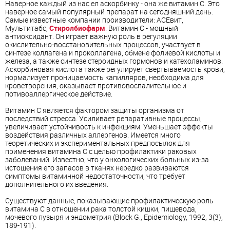
Наверное каждый из нас ел аскорбинку - она же витамин С. Это
наверное самый популярный препарат на сегодняшний день.
Самые известные компании производители: АСЕвит,
Мультитабс,
Стиролбиофарм
. Витамин С - мощный
антиоксидант. Он играет важную роль в регуляции
окислительно-восстановительных процессов, участвует в
синтезе коллагена и проколлагена, обмене фолиевой кислоты и
железа, а также синтезе стероидных гормонов и катехоламинов.
Аскорбиновая кислота также регулирует свертываемость крови,
нормализует проницаемость капилляров, необходима для
кроветворения, оказывает противовоспалительное и
потивоаллергическое действие.
Витамин С является фактором защиты организма oт
последствий стресса. Усиливает репаративные процессы,
увеличивает устойчивость к инфекциям. Уменьшает эффекты
воздействия различных аллергенов. Имеется много
теоретических и экспериментальных предпосылок для
применения витамина С с целью профилактики раковых
заболеваний. Известно, что у онкологических больных из-за
истощения его запасов в тканях нередко развиваются
симптомы витаминной недостаточности, что требует
дополнительного их введения.
Существуют данные, показывающие профилактическую роль
витамина С в отношении рака толстой кишки, пищевода,
мочевого пузыря и эндометрия (Block G., Epidemiology, 1992, 3(3),
189-191).