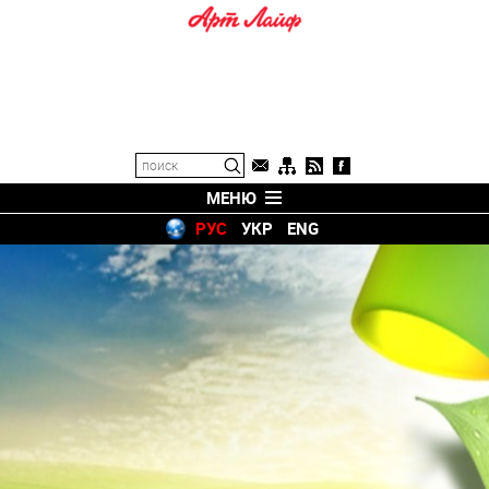
МЕНЮ
РУС
УКР
ENG