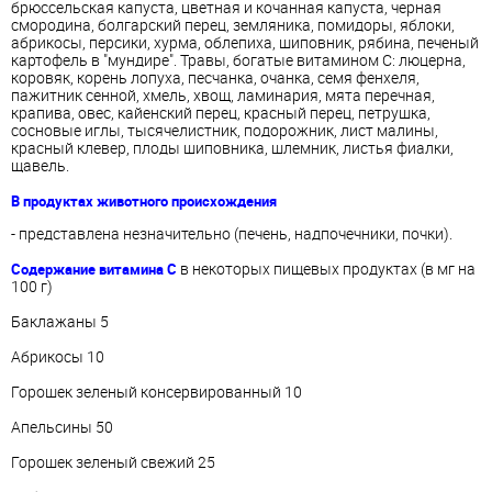
брюссельская капуста, цветная и кочанная капуста, черная
смородина, болгарский перец, земляника, помидоры, яблоки,
абрикосы, персики, хурма, облепиха, шиповник, рябина, печеный
картофель в "мундире". Травы, богатые витамином С: люцерна,
коровяк, корень лопуха, песчанка, очанка, семя фенхеля,
пажитник сенной, хмель, хвощ, ламинария, мята перечная,
крапива, овес, кайенский перец, красный перец, петрушка,
сосновые иглы, тысячелистник, подорожник, лист малины,
красный клевер, плоды шиповника, шлемник, листья фиалки,
щавель.
В продуктах животного происхождения
- представлена незначительно (печень, надпочечники, почки).
в некоторых пищевых продуктах (в мг на
Содержание витамина С
100 г)
Баклажаны 5
Абрикосы 10
Горошек зеленый консервированный 10
Апельсины 50
Горошек зеленый свежий 25