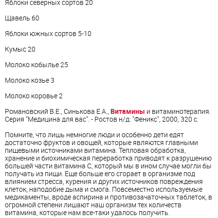
Яблоки северных сортов 20
Щавель 60
Яблоки южных сортов 5-10
Кумыс 20
Молоко кобылье 25
Молоко козье 3
Молоко коровье 2
Романовский В.Е., Синькова Е.А.,
Витамины
и витаминотерапия.
Серия "Медицина для вас". - Ростов н/д: "Феникс", 2000, 320 с.
Помните, что лишь немногие люди и особенно дети едят
достаточно фруктов и овощей, которые являются главными
пищевыми источниками витамина. Тепловая обработка,
хранение и биохимическая переработка приводят к разрушению
большей части витамина С, который мы в ином случае могли бы
получать из пищи. Еще больше его сгорает в организме под
влиянием стресса, курения и других источников повреждения
клеток, наподобие дыма и смога. Повсеместно используемые
медикаменты, вроде аспирина и противозачаточных таблеток, в
огромной степени лишают наш организм тех количеств
витамина, которые нам все-таки удалось получить.