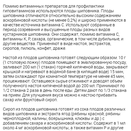
Помимо витаминных препаратов для профилактики
гиповитаминоза используются плоды шиповника. Плоды
шиповника отличаются относительно высоким содержанием
аскорбиновой кислоты (не менее 0,2%) и широко применяются в
качестве источника витамина С. Используют собранные в
период созревания и высушенные плоды разных видов
кустарников шиповника. Они содержат, помимо витамина С,
витамины К, Р, сахара, органические, в том числе дубильные, и
другие вещества. Применяют в виде настоя, экстрактов,
сиропов, пилюль, конфет, драже.
Настой из плодов шиповника готовят следующим образом: 10 г
(1 столовую ложку) плодов помещают в эмалированную посуду,
заливают 200 мл (1 стакан) горячей кипяченой воды, закрывают
крышкой и нагревают в водяной бане (в кипящей воде) 15 мин,
затем охлаждают при комнатной температуре не менее 45 мин,
процеживают. Оставшееся сырье отжимают и доводят объем
полученного настоя кипяченой водой до 200 мл. Принимают по
1/2 стакана 2 раза в день после еды. Детям дают по 1/3 стакана
на прием. Для улучшения вкуса можно к настою прибавить
сахар или фруктовый сироп.
Сироп из плодов шиповника готовят из сока плодов различных
видов шиповника и экстракта ягод (рябины красной, рябины
черноплодной, калины, боярышника, клюквы и др.) с
добавлением сахара и аскорбиновой кислоты. Содержит в 1 мл
около 4 мг аскорбиновой кислоты, а также витамин Р и другие