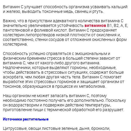
Витамин С улучшает способность организма усваивать кальций
и железо, выводить токсичные медь, свинец и ртуть.
Важно, что в присутствии адекватного количества витамина С
значительно увеличивается устойчивость
витаминов
В1, В2, A, E,
пантотеновой и фолиевой кислот. Витамин С предохраняет
холестерин липопротеидов низкой плотности от окисления и,
соответственно, стенки сосудов от отложения окисленных форм
холестерина.
Способность успешно справляться с эмоциональным и
физическим бременем стресса в большей степени зависит от
витамина С, чем от какого-либо другого витамина.
Надпочечники, которые выделяют гормоны, необходимые,
чтобы действовать в стрессовых ситуациях, содержат больше
аскорбата, чем любая другая часть тела. Витамин С помогает
выработке этих стрессовых гормонов и защищает организм от
токсинов, образующихся в процессе их метаболизма.
Наш организм не может запасать витамин С, поэтому
необходимо постоянно получать его дополнительно. Поскольку
он водорастворим и подвержен действию температуры,
приготовление пищи с термической обработкой его разрушает.
Источники растительные
Цитрусовые, овощи листовые зеленые, дыня, брокколи,