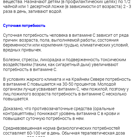
вещества. Назначают детям (в профилактических целях) по 1/2
чайной или 1 десертной ложке (в зависимости от возраста) 2 - 3
раза в день, запивают водой.
Суточная потребность
Суточная потребность человека в витамине С зависит от ряда
причин: возраста, пола, выполняемой работы, состояния
беременности или кормления грудью, климатических условий,
вредных привычек.
Болезни, стрессы, лихорадка и подверженность токсическим
воздействиям (таким, как сигаретный дым) увеличивают
потребность в витамине С.
В условиях жаркого климата и на Крайнем Севере потребность
в витамине С повышается на 30-50 процентов. Молодой
организм лучше усваивает витамин С, чем пожилой, поэтому у
лиц пожилого возраста потребность в витамине С несколько
повышается.
Доказано, что противозачаточные средства (оральные
контрацептивы) понижают уровень витамина С в крови и
повышают суточную потребность в нем.
Средневзвешенная норма физиологических потребностей
составляет 60-100 мг в день. Обычная терапевтическая доза