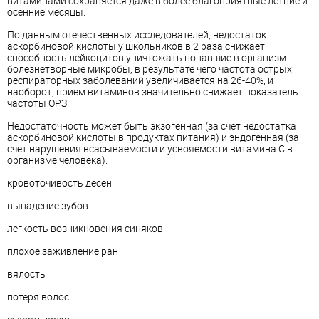
витаминами сохраняется даже в более благоприятные летние и
осенние месяцы.
По данным отечественных исследователей, недостаток
аскорбиновой кислоты у школьников в 2 раза снижает
способность лейкоцитов уничтожать попавшие в организм
болезнетворные микробы, в результате чего частота острых
респираторных заболеваний увеличивается на 26-40%, и
наоборот, прием витаминов значительно снижает показатель
частоты ОРЗ.
Недостаточность может быть экзогенная (за счет недостатка
аскорбиновой кислоты в продуктах питания) и эндогенная (за
счет нарушения всасываемости и усвояемости витамина С в
организме человека).
кровоточивость десен
выпадение зубов
легкость возникновения синяков
плохое заживление ран
вялость
потеря волос