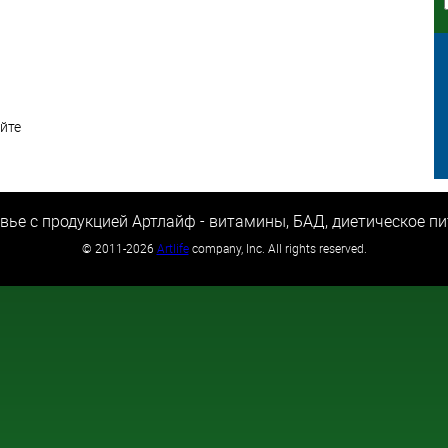
айте
и
вье с продукцией Артлайф - витамины, БАД, диетическое пи
©
2011-2026
Artlife
company, Inc. All rights reserved.