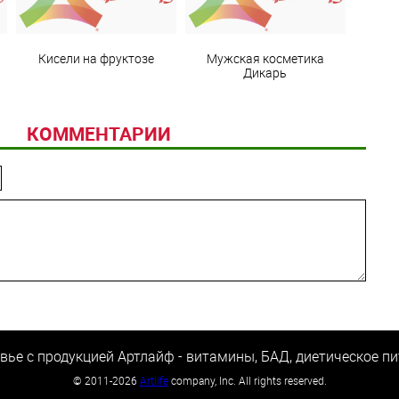
Кисели на фруктозе
Мужская косметика
Дикарь
КОММЕНТАРИИ
вье с продукцией Артлайф - витамины, БАД, диетическое пи
©
2011-2026
Artlife
company, Inc. All rights reserved.