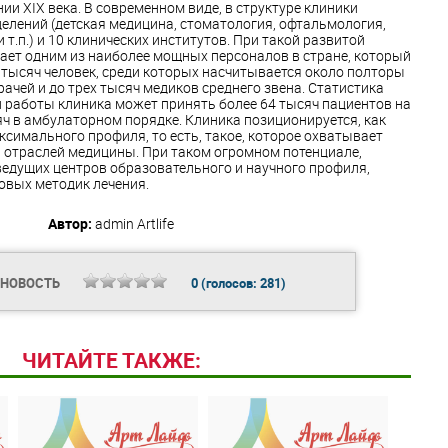
и ХIХ века. В современном виде, в структуре клиники
делений (детская медицина, стоматология, офтальмология,
 т.п.) и 10 клинических институтов. При такой развитой
дает одним из наиболее мощных персоналов в стране, который
0 тысяч человек, среди которых насчитывается около полторы
чей и до трех тысяч медиков среднего звена. Статистика
ей работы клиника может принять более 64 тысяч пациентов на
яч в амбулаторном порядке. Клиника позиционируется, как
симального профиля, то есть, такое, которое охватывает
 отраслей медицины. При таком огромном потенциале,
ведущих центров образовательного и научного профиля,
овых методик лечения.
Автор:
admin
Artlife
 НОВОСТЬ
0
(голосов:
281
)
ЧИТАЙТЕ ТАКЖЕ: