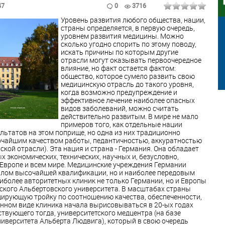
47
0
3716
Уровень развития любого общества, нации,
страны определяется, в первую очередь,
уровнем развития медицины. Можно
сколько угодно спорить по этому поводу,
искать причины по которым другие
отрасли могут оказывать первоочередное
влияние, но факт остается фактом:
общество, которое сумело развить свою
медицинскую отрасль до такого уровня,
когда возможно предупреждение и
эффективное лечение наиболее опасных
видов заболеваний, можно считать
действительно развитым. В мире не мало
примеров того, как отдельные нации
ьтатов на этом поприще, но одна из них традиционно
сочайшим качеством работы, педантичностью, аккуратностью
ской отрасли). Эта нация и страна - Германия. Она обладает
 экономических, технических, научных и, безусловно,
 Европе и всем мире. Медицинские учреждения Германии
алом высочайшей квалификации, но и наиболее передовым
иболее авторитетных клиник не только Германии, но и Европы
ского Альбертовского университета. В масштабах страны
дирующую тройку по соотношению качества, обеспеченности,
енном виде клиника начала вырисовываться в 20-ых годах
ствующего тогда, университетского медцентра (на базе
иверситета Альберта Людвига), который в свою очередь