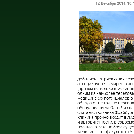
12 Декабрь 2014
, 10:
добились потрясающих резул
ассоциируется в мире с вы
(причем не только в медицин
одним из наиболее передовых
медицинских потенциалов в
обладают не только персон
оборудованием. Одной из на
считается клиника Фрайбург
клиника прочно входит в ли
и авторитетности. В соврем
прошлого века на базе суще
медицинского факультета Ун