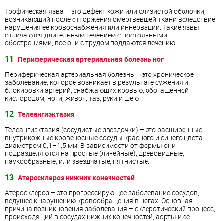
Трофическая язва – это дефект кожи или слизистой оболочки,
возникающий после отторжения омертвевшей ткани вследствие
нарушения ее кровоснабжения или иннервации. Такие язвы
отличаются длительным течением с постоянными
обострениями, все они с трудом поддаются лечению.
11
Периферическая артериальная болезнь ног
Периферическая артериальная болезнь – это хроническое
заболевание, которое возникает в результате сужения и
блокировки артерий, снабжающих кровью, обогащенной
кислородом, ноги, живот, таз, руки и шею
12
Телеангиэктазия
Телеангиэктазия (сосудистые звездочки) – это расширенные
внутрикожные кровеносные сосуды красного и синего цвета
диаметром 0,1–1,5 мм. В зависимости от формы они
подразделяются на простые (линейные), древовидные,
паукообразные, или звездчатые, пятнистые.
13
Атеросклероз нижних конечностей
Атеросклероз – это прогрессирующее заболевание сосудов,
ведущее к нарушению кровообращения в ногах. Основная
причина возникновения заболевания – склеротический процесс,
происходящий в сосудах нижних конечностей, аорты и ее