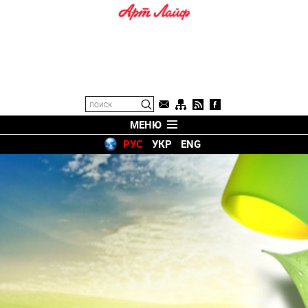
МЕНЮ
РУС
УКР
ENG