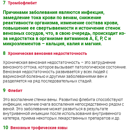
7
Тромбофлебит
Причинами заболевания являются инфекция,
замедление тока крови по венам, снижение
реактивности организма, изменение состава крови,
повышение ее свертываемости и истончение стенок
венозных сосудов, что, в свою очередь, происходит из-
за недостатка в организме витаминов А, Е, Р, С и
микроэлементов – кальция, калия и магния.
8
Хроническая венозная недостаточность
Хроническая венозная недостаточность – это затруднение
венозного оттока, которое вызывает патологическое состояние.
Венозная недостаточность развивается у всех людей с
варикозной болезнью и другими заболеваниями вен и
разделяется на ряд последовательных стадий.
9
Флебит
Это воспаление стенки вены. Развитию флебита способствуют
инфекции, наличие очага воспаления непосредственно рядом с
веной. Это заболевание может развиться в результате
внутривенной инъекции после использования внутривенного
катетера, приема некоторых лекарственных препаратов и др.
10
Венозные трофические язвы