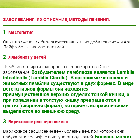
ЗАБОЛЕВАНИЯ. ИХ ОПИСАНИЕ, МЕТОДЫ ЛЕЧЕНИЯ.
1
Мастопатия
Опыт применения биологически активных добавок фирмы Арт
Лайф у больных мастопатией
2
Лямблиоз у детей
Лямблиоз - широко распространенное протозойное
Возбудителем лямблиоза является Lamblia
заболевание.
intestinalis (Lamblia Giardia). В организме человека и
животных лямблии существуют в двух формах. В виде
вегетативной формы они находятся
преимущественнов верхних отделах тонкой кишки, а
при попадании в толстую кишку превращаются в
цисты (споровая форма), которые с испражнениями
выделяются во внешнюю среду.
3
Варикозное расширение вен
Варикозное расширение вен - болезнь вен, при которой они
Болезнь может
набухают и рельефно выступают под кожей.