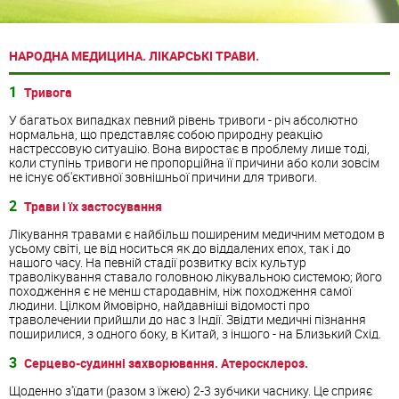
НАРОДНА МЕДИЦИНА. ЛІКАРСЬКІ ТРАВИ.
1
Тривога
У багатьох випадках певний рівень тривоги - річ абсолютно
нормальна, що представляє собою природну реакцію
настрессовую ситуацію. Вона виростає в проблему лише тоді,
коли ступінь тривоги не пропорційна її причини або коли зовсім
не існує об'єктивної зовнішньої причини для тривоги.
2
Трави і їх застосування
Лікування травами є найбільш поширеним медичним методом в
усьому світі, це від носиться як до віддалених епох, так і до
нашого часу. На певній стадії розвитку всіх культур
траволікування ставало головною лікувальною системою; його
походження є не менш стародавнім, ніж походження самої
людини. Цілком ймовірно, найдавніші відомості про
траволечении прийшли до нас з Індії. Звідти медичні пізнання
поширилися, з одного боку, в Китай, з іншого - на Близький Схід.
3
Серцево-судинні захворювання. Атеросклероз.
Щоденно з'їдати (разом з їжею) 2-3 зубчики часнику. Це сприяє