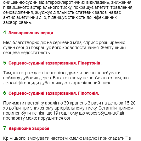
очищенню судин від атеросклеротичних відкладень, зниження
підвищеного артеріального тиску, покращує апетит, травлення,
сечовиділення, збуджує діяльність статевих залоз, надає
антидіабетичний дію, підвищує стійкість до інфекційних
захворювань.
4
Захворювання серця
Мед благотворно діє на серцевий м'яз, сприяє розширенню
судин серця і покращує його кровопостачання. Желтушник і
серцева недостатність.
5
Серцево-судинні захворювання. Гіпертонія.
Тим, хто страждає гіпертонією, дуже корисно перебувати
поблизу дубових дерев. Багато в чому це пов'язано з тим, що
летючі фітонциди дуба знижують артеріальний тиск.
6
Серцево-судинні захворювання. Гіпотонія.
Приймати настойку аралії по 30 крапель 3 рази на день за 15-20
хв до їди при зниженому артеріальному тиску. Останній прийом
повинен бути не пізніше 19 год, тому що через збудливої ​​дії
препарату може порушитися сон.
7
Варикозна хвороба
Крім цього, змочувати настоєм хмелю марлю і прикладати її в