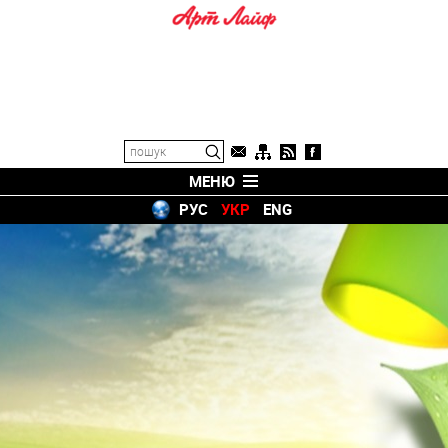
МЕНЮ
РУС
УКР
ENG