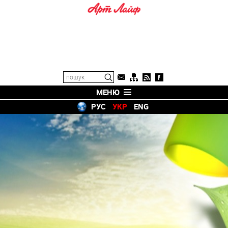
МЕНЮ
РУС
УКР
ENG