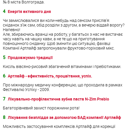
№ 8 міста Волгограда.
4
Енергія активного дня
Чи замислювалися ви коли-небудь над сенсом прислів'я:
сніданок з'їж сам, обід розділи з другом, а вечерю віддай ворогу?
Напевно!
Але, збираючись вранці на роботу, у багатьох з нас не вистачає
часу навіть на чашку кави, а не те що на приготування
повноцінного сніданку. Щоб змінити цю ситуацію, фахівці
Компанії Артлайф запропонували фруктово-горіховий мікс.
5
Продовжуємо традиції
Кисіль вівсяно-рисовий збагачений вітамінами і пребіотиками.
6
Артлайф - ефективність, процвітання, успіх.
Про міжнародну медичну конференцію, що проходила в рамках
Фестивалю Успіху - 2009.
7
Лікувально-профілактична зубна паста N-Zim Prebio
Багаторівневий захист порожнини рота!
8
Лікування безпліддя за допомогою БАД компанії Артлайф
Можливість застосування комплексів Артлайф для корекції