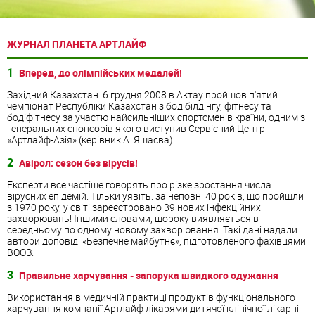
ЖУРНАЛ ПЛАНЕТА АРТЛАЙФ
1
Вперед, до олімпійських медалей!
Західний Казахстан. 6 грудня 2008 в Актау пройшов п'ятий
чемпіонат Республіки Казахстан з бодібілдінгу, фітнесу та
бодіфітнесу за участю найсильніших спортсменів країни, одним з
генеральних спонсорів якого виступив Сервісний Центр
«Артлайф-Азія» (керівник А. Яшаєва).
2
Авірол: сезон без вірусів!
Експерти все частіше говорять про різке зростання числа
вірусних епідемій. Тільки уявіть: за неповні 40 років, що пройшли
з 1970 року, у світі зареєстровано 39 нових інфекційних
захворювань! Іншими словами, щороку виявляється в
середньому по одному новому захворювання. Такі дані надали
автори доповіді «Безпечне майбутнє», підготовленого фахівцями
ВООЗ.
3
Правильне харчування - запорука швидкого одужання
Використання в медичній практиці продуктів функціонального
харчування компанії Артлайф лікарями дитячої клінічної лікарні