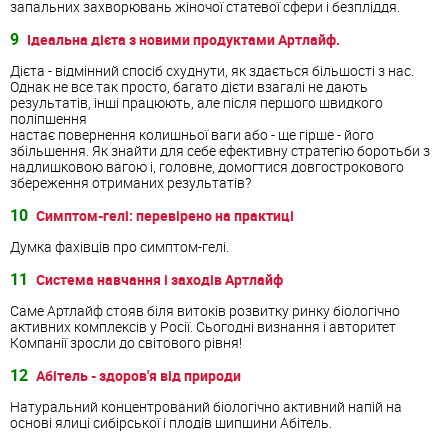
запальних захворювань жіночої статевої сфери і безпліддя.
9
Ідеальна дієта з новими продуктами Артлайф.
Дієта - відмінний спосіб схуднути, як здається більшості з нас.
Однак не все так просто, багато дієти взагалі не дають
результатів, інші працюють, але після першого швидкого
поліпшення
настає повернення колишньої ваги або - ще гірше - його
збільшення. Як знайти для себе ефективну стратегію боротьби з
надлишковою вагою і, головне, домогтися довгострокового
збереження отриманих результатів?
10
Симптом-гелі: перевірено на практиці
Думка фахівців про симптом-гелі.
11
Система навчання і заходів Артлайф
Саме Артлайф стояв біля витоків розвитку ринку біологічно
активних комплексів у Росії. Сьогодні визнання і авторитет
Компанії зросли до світового рівня!
12
Абітель - здоров'я від природи
Натуральний концентрований біологічно активний напій на
основі ялиці сибірської і плодів шипшини Абітель.