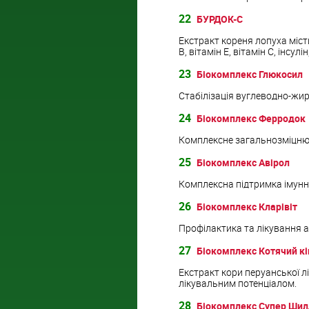
22
БУРДОК-С
Екстракт кореня лопуха містит
В, вітамін Е, вітамін С, інсул
23
Біокомплекс Глюкосил
Стабілізація вуглеводно-жиро
24
Біокомплекс Ферродок
Комплексне загальнозміцнюю
25
Біокомплекс Авірол
Комплексна підтримка імунно
26
Біокомплекс Кларівіт
Профілактика та лікування а
27
Біокомплекс Котячий кі
Екстракт кори перуанської л
лікувальним потенціалом.
28
Біокомплекс Супер Ши