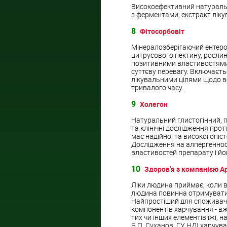
Високоефективний натураль
з ферментами, екстракт лікув
8
Фітосорбовіт
Мінералозберігаючий ентеро
цитрусового пектину, рослинн
позитивними властивостями 
суттєву перевагу. Включаєть
лікувальними цілями щодо ве
тривалого часу.
9
Холегон
Натуральний глистогінний, 
та клінічні дослідження про
має надійної та високої опі
Дослідження на алпергеннос
властивостей препарату і йо
10
Здоров'я з компанією А
Ліки людина приймає, коли в
людина повинна отримувати 
Найпростіший для споживач
компонентів харчування - в
тих чи інших елементів їжі, н
Б.П. Суханов, ГУ НДІ харчув