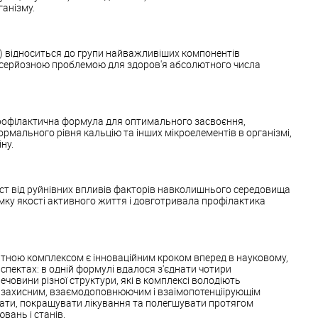
ганізму.
в) відноситься до групи найважливіших компонентів
є серйозною проблемою для здоров'я абсолютного числа
рофілактична формула для оптимального засвоєння,
ормального рівня кальцію та інших мікроелементів в організмі,
ну.
т від руйнівних впливів факторів навколишнього середовища
мку якості активного життя і довготривала профілактика
нтною комплексом є інноваційним кроком вперед в науковому,
аспектах: в одній формулі вдалося з'єднати чотири
ечовини різної структури, які в комплексі володіють
захисним, взаємодоповнюючим і взаімопотенціірующім
вати, покращувати лікування та полегшувати протягом
вань і станів.