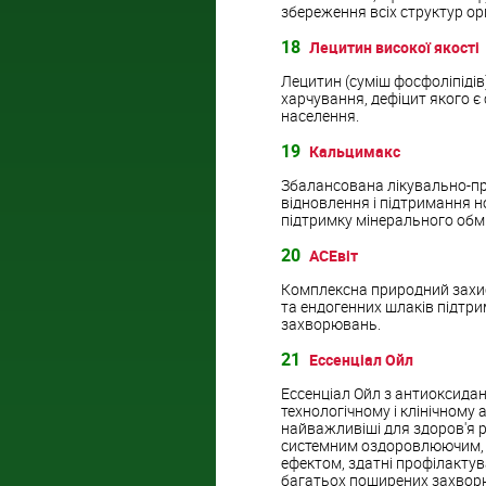
збереження всіх структур ор
18
Лецитин високої якості
Лецитин (суміш фосфоліпіді
харчування, дефіцит якого 
населення.
19
Кальцимакс
Збалансована лікувально-п
відновлення і підтримання н
підтримку мінерального обмі
20
АСЕвіт
Комплексна природний захис
та ендогенних шлаків підтри
захворювань.
21
Ессенціал Ойл
Ессенціал Ойл з антиоксида
технологічному і клінічному 
найважливіші для здоров'я р
системним оздоровлюючим, 
ефектом, здатні профілакту
багатьох поширених захворю