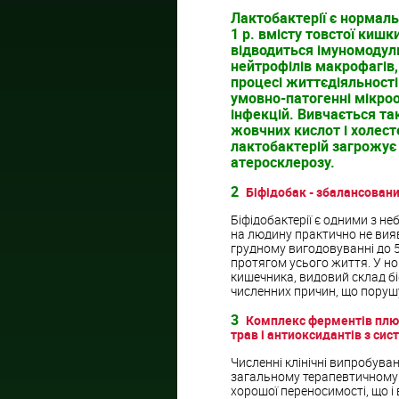
Лактобактерії є нормаль
1 р. вмісту товстої киш
відводиться імуномодул
нейтрофілів макрофагів, 
процесі життєдіяльності 
умовно-патогенні мікроо
інфекцій. Вивчається та
жовчних кислот і холест
лактобактерій загрожує 
атеросклерозу.
2
Біфідобак - збалансован
Біфідобактерії є одними з не
на людину практично не вияв
грудному вигодовуванні до 
протягом усього життя. У нор
кишечника, видовий склад біф
численних причин, що порушу
3
Комплекс ферментів плюс
трав і антиоксидантів з си
Численні клінічні випробув
загальному терапевтичному 
хорошої переносимості, що і