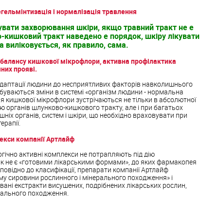
егельмінтизація і нормалізація травлення
кувати захворювання шкіри, якщо травний тракт не е
-кишковий тракт наведено е порядок, шкіру лікувати
а виліковується, як правило, сама.
 балансу кишкової мікрофлори, активна профілактика
чних прояві.
 адаптації людини до несприятливих факторів навколишнього
буваються зміни в системі «організм людини - нормальна
я кишкової мікрофлори зустрічаються не тільки в абсолютної
єю органів шлунково-кишкового тракту, але і при багатьох
ніх органів, систем і шкіри, що необхідно враховувати при
ерапії.
лекси компанії Артлайф
гічно активні комплекси не потрапляють під дію
як не є «готовими лікарськими формами», до яких фармакопея
дповідно до класифікації, препарати компанії Артлайф
му сировини рослинного і мінерального походження» і
ані екстракти висушених, подрібнених лікарських рослин,
ерального походження.