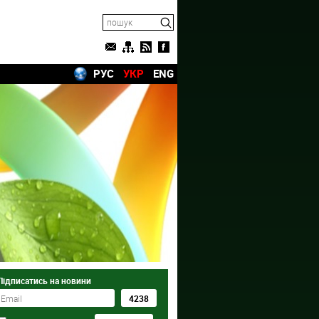
РУС
УКР
ENG
Підписатись на новини