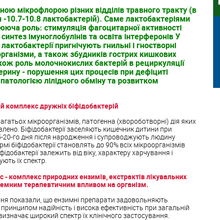
ною мікрофлорою різних відділів травного тракту (в
ки -10.7-10.8 лактобактерій). Саме лактобактеріями
ююча роль: стимуляція фагоцитарної активності
синтез імуноглобулінів та освіта інтерферонів У
лактобактерії пригнічують гнильні і гноєтворні
рганізми, а також збудників гострих кишкових
кож роль молочнокислих бактерій в рециркуляції
ерину - порушення цих процесів при дефіциті
патологією лілідного обміну та розвитком
ий комплекс дружніх біфідобактерій
багатьох мікроорганізмів, патогенна (хвороботворні) дія яких
лено. Біфідобактерії заселяють кишечник дитини при
5-20-го дня після народження і супроводжують людину
мі біфідобактерії становлять до 90% всіх мікроорганізмів
ідобактерії залежить від віку, характеру харчування і
ють їх спектр.
 - комплекс природних ензимів, екстрактів лікувальних
стемним терапевтичним впливом на організм.
ання показали, що ензимні препарати задовольняють
принципом надійність і висока ефективність при загальній
 визначає широкий спектр їх клінічного застосування.