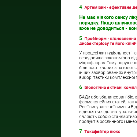
4
Артемізин - ефективна д
Не має ніякого сенсу лі
порядку. Якщо шлунково
вже не доводиться - вон
5
Пробінорм - відновлення
дисбактеріозу та його кліні
У процесі життєдіяльності і
середовища закономірно від
мікрофлора». Тому порушенн
більшості хворих з патологі
інших захворюваннях внутріш
виборі тактики комплексної т
6
Біологічно активні комп
БАДи або збалансовані біоло
фармакопейних статей, так 
Росії висуває свої вимоги Ві
відносяться до «натурально
являють собою стандартизов
продуктів рослинного і мін
7
Токсфайтер люкс