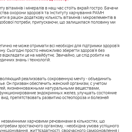
 вітамінів і мінералів в наш час стоїть вкрай гостро. Бачачи
ерства охорони здоров'я та Інституту харчування РАМН
ти в раціон додаткову кількість вітамінів і мікроелементів в
 добової потреби, припускаючи, що залишилася половину ми
тично не може отримати всі необхідні для підтримки здоров'я
ону. Сьогодні просто неможливо зберегти здоров'я без
е відкладати це на майбутнє. Звичайно, це слід робити на
дичних знань і технологій.
зволяющий реализовать сокровенную мечту - объединить
ье. Он призван обеспечить женский организм, с учетом
тей, яизненноважными натуральными веществами,
ункционирование эндокринных желез, улучшать состояние
вид, препятствовать развитию остеопороза и болезней
а незамінними харчовими речовинами в кількостях, що
потребам зростаючого організму, - необхідна умова успішного
ункціонування, життєздатності, своєчасного самооновлення і