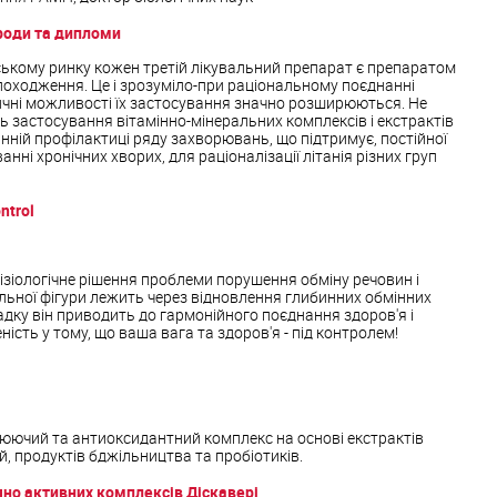
роди та дипломи
ському ринку кожен третій лікувальний препарат є препаратом
походження. Це і зрозуміло-при раціональному поєднанні
ичні можливості їх застосування значно розширюються. Не
ть застосування вітамінно-мінеральних комплексів і екстрактів
нній профілактиці ряду захворювань, що підтримує, постійної
ванні хронічних хворих, для раціоналізації літанія різних груп
ntrol
зіологічне рішення проблеми порушення обміну речовин і
альної фігури лежить через відновлення глибинних обмінних
падку він приводить до гармонійного поєднання здоров'я і
ність у тому, що ваша вага та здоров'я - під контролем!
ючий та антиоксидантний комплекс на основі екстрактів
й, продуктів бджільництва та пробіотиків.
чно активних комплексів Діскавері