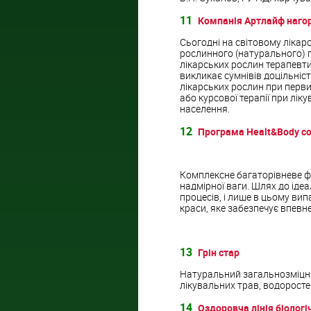
11
Компанія Артлайф наго
Сьогодні на світовому лікар
рослинного (натурального) 
лікарських рослин терапевт
викликає сумнівів доцільніс
лікарських рослин при перви
або курсової терапії при ліку
населення.
12
Програма Healt&Body co
Комплексне багаторівневе фі
надмірної ваги. Шлях до іде
процесів, і лише в цьому ви
краси, яке забезпечує впевне
13
Грін стар
Натуральний загальнозміцню
лікувальних трав, водоросте
14
Оздоровча лінія біологі