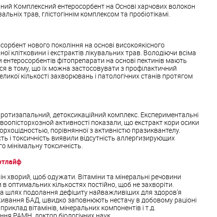
ний Комплексний ентеросорбент на Основі харчових волокон
альніх трав, глістогіннім комплексом та пробіотікамі.
сорбент нового покоління на основі високоякісного
ої клітковини і екстрактів лікувальних трав. Володіючи всіма
ентеросорбентів фітопрепарати на основі пектинів мають
ся в тому, що їх можна застосовувати з профілактичний
ликої кількості захворювань і патологічних станів протягом
протизапальний, детоксикаційний комплекс. Експериментальні
тівоопісторхозной активності показали, що екстракт кори осики
сторхоцідностью, порівнянної з активністю празиквантелу.
ть і токсичність виявили відсутність аллергизирующих
го мінімальну токсичність.
ртлайф
ін хворий, щоб одужати. Вітаміни та мінеральні речовини
в оптимальних кількостях постійно, щоб не захворіти.
а шлях подолання дефіциту найважливіших для здоров'я
живання БАД, швидко заповнюють нестачу в добовому раціоні
априклад вітамінів, мінеральних компонентів і т.д.
ання РАМН, доктор біологічних наук