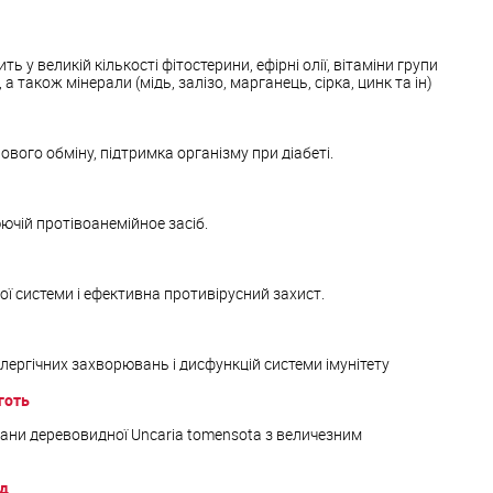
ь у великій кількості фітостерини, ефірні олії, вітаміни групи
ін, а також мінерали (мідь, залізо, марганець, сірка, цинк та ін)
вого обміну, підтримка організму при діабеті.
чій протівоанемійное засіб.
ї системи і ефективна противірусний захист.
лергічних захворювань і дисфункцій системи імунітету
готь
іани деревовидної Uncaria tomensota з величезним
лд