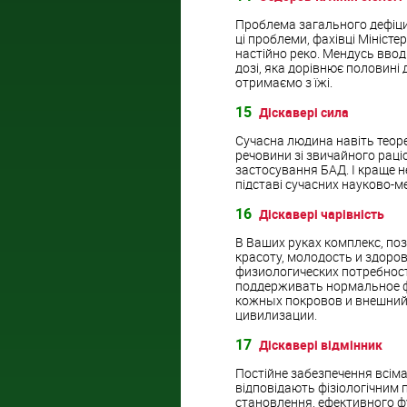
Проблема загального дефіциту
ці проблеми, фахівці Мініст
настійно реко. Мендусь вводи
дозі, яка дорівнює половині
отримаємо з їжі.
15
Діскавері сила
Сучасна людина навіть теоре
речовини зі звичайного раці
застосування БАД. І краще н
підставі сучасних науково-ме
16
Діскавері чарівність
В Ваших руках комплекс, по
красоту, молодость и здоров
физиологических потребнос
поддерживать нормальное ф
кожных покровов и внешний 
цивилизации.
17
Діскавері відмінник
Постійне забезпечення всім
відповідають фізіологічним 
становлення, ефективного ф