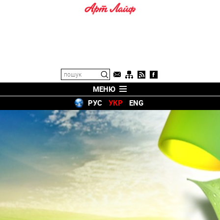
МЕНЮ
РУС
УКР
ENG