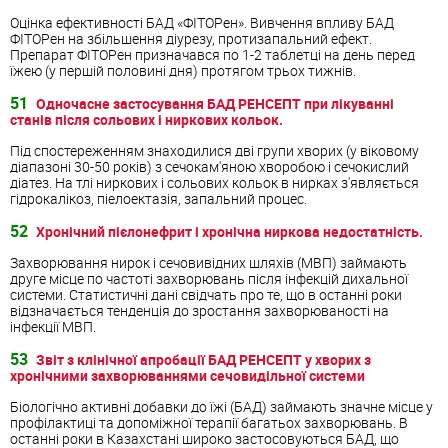
Оцінка ефективності БАД «ФІТОРен». Вивчення впливу БАД
ФІТОРен на збільшення діурезу, протизапальний ефект.
Препарат ФІТОРен призначався по 1-2 таблетці на день перед
їжею (у першій половині дня) протягом трьох тижнів.
51
Одночасне застосування БАД РЕНСЕПТ при лікуванні
станів після сольових і ниркових кольок.
Під спостереженням знаходилися дві групи хворих (у віковому
діапазоні 30-50 років) з сечокам'яною хворобою і сечокислий
діатез. На тлі ниркових і сольових кольок в нирках з'являється
гідрокалікоз, піелоектазія, запальний процес.
52
Хронічний пієлонефрит і хронічна ниркова недостатність.
Захворювання нирок і сечовивідних шляхів (МВП) займають
друге місце по частоті захворювань після інфекцій дихальної
системи. Статистичні дані свідчать про те, що в останні роки
відзначається тенденція до зростання захворюваності на
інфекції МВП.
53
Звіт з клінічної апробації БАД РЕНСЕПТ у хворих з
хронічними захворюваннями сечовидільної системи
Біологічно активні добавки до їжі (БАД) займають значне місце у
профілактиці та допоміжної терапії багатьох захворювань. В
останні роки в Казахстані широко застосовуються БАД, що