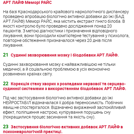
АРТ ЛАЙФ Меморі РАЙС
На базі Краснодарського крайового наркологічного диспансеру
проведено апробацію біологічно активної добавки до їжі (БАД
АРТ ЛАЙФ) Меморі РАЙС, яка містить екстракт гінкго білоба. В
якості контролю було проведено дослідження понад 20
пацієнтів. З метою діагностики і призначення відповідного
лікування, вони проходили комп'ютерне тестування у психолога,
повторне обстеження призначалося через 20 днів після
лікування.
21
Судинні захворювання мозку і біодобавки АРТ ЛАЙФ.
Судинні захворювання мозку є найважливішою не тільки
медичної, а й соціальною проблемою в усіх економічно
розвинених країнах світу.
22
Корекція стану хворих з розладами нервової та серцево-
судинної системами з використанням біодобавок АРТ ЛАЙФ.
Під час застосування біологічно активної добавки до їжі
НЕЙРОСТАБІЛ відзначалася її добра переносимість. Побічних
явищ не спостерігалося. Відзначено виражений заспокійливий
ефект, поліпшення настрою, купірування порушень сну
(покращилися процес засинання та якість сну).
23
Застосування біологічно активних добавок АРТ ЛАЙФ в
психоневрологічній практиці.