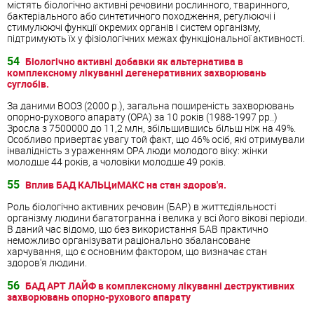
містять біологічно активні речовини рослинного, тваринного,
бактеріального або синтетичного походження, регулюючі і
стимулюючі функції окремих органів і систем організму,
підтримують їх у фізіологічних межах функціональної активності.
54
Біологічно активні добавки як альтернатива в
комплексному лікуванні дегенеративних захворювань
суглобів.
За даними ВООЗ (2000 р.), загальна поширеність захворювань
опорно-рухового апарату (ОРА) за 10 років (1988-1997 рр..)
Зросла з 7500000 до 11,2 млн, збільшившись більш ніж на 49%.
Особливо привертає увагу той факт, що 46% осіб, які отримували
інвалідність з ураженням ОРА люди молодого віку: жінки
молодше 44 років, а чоловіки молодше 49 років.
55
Вплив БАД КАЛЬЦиМАКС на стан здоров'я.
Роль біологічно активних речовин (БАР) в життєдіяльності
організму людини багатогранна і велика у всі його вікові періоди.
В даний час відомо, що без використання БАВ практично
неможливо організувати раціонально збалансоване
харчування, що є основним фактором, що визначає стан
здоров'я людини.
56
БАД АРТ ЛАЙФ в комплексному лікуванні деструктивних
захворювань опорно-рухового апарату