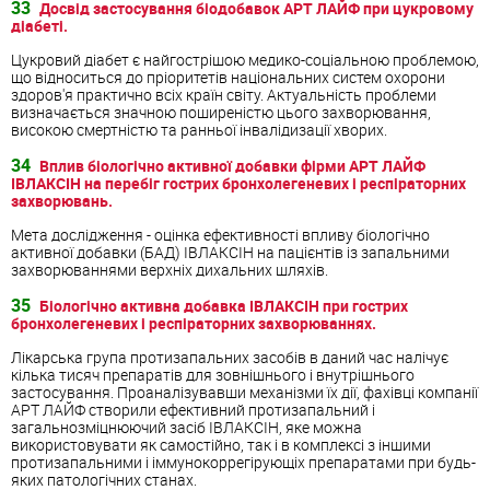
33
Досвід застосування біодобавок АРТ ЛАЙФ при цукровому
діабеті.
Цукровий діабет є найгострішою медико-соціальною проблемою,
що відноситься до пріоритетів національних систем охорони
здоров'я практично всіх країн світу. Актуальність проблеми
визначається значною поширеністю цього захворювання,
високою смертністю та ранньої інвалідизації хворих.
34
Вплив біологічно активної добавки фірми АРТ ЛАЙФ
ІВЛАКСІН на перебіг гострих бронхолегеневих і респіраторних
захворювань.
Мета дослідження - оцінка ефективності впливу біологічно
активної добавки (БАД) ІВЛАКСІН на пацієнтів із запальними
захворюваннями верхніх дихальних шляхів.
35
Біологічно активна добавка ІВЛАКСІН при гострих
бронхолегеневих і респіраторних захворюваннях.
Лікарська група протизапальних засобів в даний час налічує
кілька тисяч препаратів для зовнішнього і внутрішнього
застосування. Проаналізувавши механізми їх дії, фахівці компанії
АРТ ЛАЙФ створили ефективний протизапальний і
загальнозміцнюючий засіб ІВЛАКСІН, яке можна
використовувати як самостійно, так і в комплексі з іншими
протизапальними і іммунокоррегірующіх препаратами при будь-
яких патологічних станах.