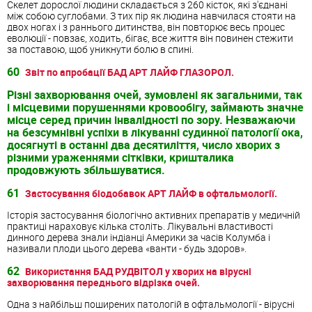
Скелет дорослої людини складається з 260 кісток, які з'єднані
між собою суглобами. З тих пір як людина навчилася стояти на
двох ногах і з раннього дитинства, він повторює весь процес
еволюції - повзає, ходить, бігає, все життя він повинен стежити
за поставою, щоб уникнути болю в спині.
60
Звіт по апробації БАД АРТ ЛАЙФ ГЛАЗОРОЛ.
Різні захворювання очей, зумовлені як загальними, так
і місцевими порушеннями кровообігу, займають значне
місце серед причин інвалідності по зору. Незважаючи
на безсумнівні успіхи в лікуванні судинної патології ока,
досягнуті в останні два десятиліття, число хворих з
різними ураженнями сітківки, кришталика
продовжують збільшуватися.
61
Застосування біодобавок АРТ ЛАЙФ в офтальмології.
Історія застосування біологічно активних препаратів у медичній
практиці нараховує кілька століть. Лікувальні властивості
динного дерева знали індіанці Америки за часів Колумба і
називали плоди цього дерева «ванти - будь здоров».
62
Використання БАД РУДВІТОЛ у хворих на вірусні
захворювання переднього відрізка очей.
Одна з найбільш поширених патологій в офтальмології - вірусні