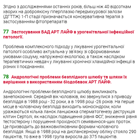
Згідно з дослідженнями останніх років, більш ніж 40 відсоткам
хворих на доброякісну гіперплазію передміхурової залози
(ДГТТЖ) 1-П стадії призначається консервативна терапія з
застосуванням фітопрепаратів
77
Застосування БАД АРТ ЛАЙФ в урогенітальної інфекційної
патології.
Проблема комплексного підходу у лікуванні урогенітальної
патології особливо актуальна у зв'язку зі сформованими
умовами соціуму, напруженої екологією, а також наслідком
терапевтичних невдач у лікуванні хронічної хламідійної інфекції в
різних її поєднаннях.
78
Андрологічні проблеми безплідного шлюбу та шляхи їх
вирішення з використанням біодобавок АРТ ЛАЙФ.
Андрологічні проблеми безплідного шлюбу викликають
занепокоєння. Середній вік чоловіків, які звернулися з приводу
безпліддя в 1988 році - 32 роки, а в 1998 році -26 років. На перше
місце в чоловічому безплідді виходить моносіндром, коли
уражаються кілька ланок ланцюжка сперматогенезу деструкція
клітин Сертолі, як наслідок підвищення рівня ФСГ, зниження рівня
тестостерону і порушення прохідності семявинося-щих проток.
Це призводить до важковиліковним формам чоловічого
безпліддя. Якщо в 1988 році на диспансерному обліку стояло 290
пацієнтів, то вже в 1998 група виросла до 375 пацієнтів.