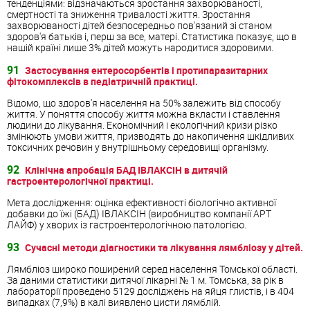
тенденціями: відзначаються зростання захворюваності,
смертності та зниження тривалості життя. Зростання
захворюваності дітей безпосередньо пов'язаний зі станом
здоров'я батьків і, перш за все, матері. Статистика показує, що в
нашій країні лише 3% дітей можуть народитися здоровими.
91
Застосування ентеросорбентів і протипаразитарних
фітокомплексів в педіатричній практиці.
Відомо, що здоров'я населення на 50% залежить від способу
життя. У поняття способу життя можна вкласти і ставлення
людини до лікування. Економічний і екологічний кризи різко
змінюють умови життя, призводять до накопичення шкідливих
токсичних речовин у внутрішньому середовищі організму.
92
Клінічна апробація БАД ІВЛАКСІН в дитячій
гастроентерологічної практиці.
Мета дослідження: оцінка ефективності біологічно активної
добавки до їжі (БАД) ІВЛАКСІН (виробництво компанії АРТ
ЛАЙФ) у хворих із гастроентерологічною патологією.
93
Сучасні методи діагностики та лікування лямбліозу у дітей.
Лямбліоз широко поширений серед населення Томської області.
За даними статистики дитячої лікарні № 1 м. Томська, за рік в
лабораторії проведено 5129 досліджень на яйця глистів, і в 404
випадках (7,9%) в калі виявлено цисти лямблій.