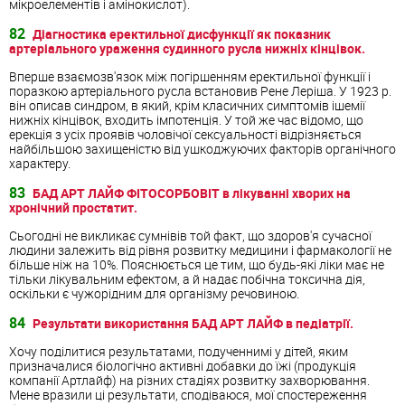
мікроелементів і амінокислот).
82
Діагностика еректильної дисфункції як показник
артеріального ураження судинного русла нижніх кінцівок.
Вперше взаємозв'язок між погіршенням еректильної функції і
поразкою артеріального русла встановив Рене Леріша. У 1923 р.
він описав синдром, в який, крім класичних симптомів ішемії
нижніх кінцівок, входить імпотенція. У той же час відомо, що
ерекція з усіх проявів чоловічої сексуальності відрізняється
найбільшою захищеністю від ушкоджуючих факторів органічного
характеру.
83
БАД АРТ ЛАЙФ ФІТОСОРБОВІТ в лікуванні хворих на
хронічний простатит.
Сьогодні не викликає сумнівів той факт, що здоров'я сучасної
людини залежить від рівня розвитку медицини і фармакології не
більше ніж на 10%. Пояснюється це тим, що будь-які ліки має не
тільки лікувальним ефектом, а й надає побічна токсична дія,
оскільки є чужорідним для організму речовиною.
84
Результати використання БАД АРТ ЛАЙФ в педіатрії.
Хочу поділитися результатами, подученнимі у дітей, яким
призначалися біологічно активні добавки до їжі (продукція
компанії Артлайф) на різних стадіях розвитку захворювання.
Мене вразили ці результати, сподіваюся, мої спостереження