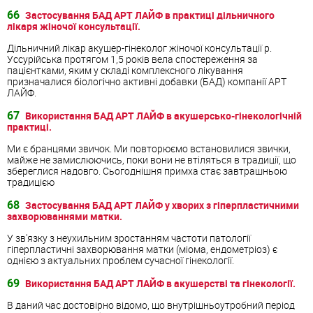
66
Застосування БАД АРТ ЛАЙФ в практиці дільничного
лікаря жіночої консультації.
Дільничний лікар акушер-гінеколог жіночої консультації р.
Уссурійська протягом 1,5 років вела спостереження за
пацієнтками, яким у складі комплексного лікування
призначалися біологічно активні добавки (БАД) компанії АРТ
ЛАЙФ.
67
Використання БАД АРТ ЛАЙФ в акушерсько-гінекологічній
практиці.
Ми є бранцями звичок. Ми повторюємо встановилися звички,
майже не замислюючись, поки вони не втіляться в традиції, що
збереглися надовго. Сьогоднішня примха стає завтрашньою
традицією
68
Застосування БАД АРТ ЛАЙФ у хворих з гіперпластичними
захворюваннями матки.
У зв'язку з неухильним зростанням частоти патології
гіперпластичні захворювання матки (міома, ендометріоз) є
однією з актуальних проблем сучасної гінекології.
69
Використання БАД АРТ ЛАЙФ в акушерстві та гінекології.
В даний час достовірно відомо, що внутрішньоутробний період