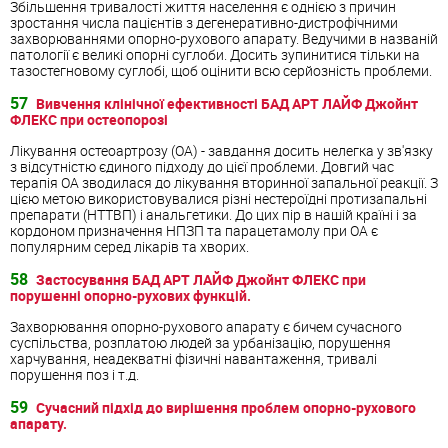
Збільшення тривалості життя населення є однією з причин
зростання числа пацієнтів з дегенеративно-дистрофічними
захворюваннями опорно-рухового апарату. Ведучими в названій
патології є великі опорні суглоби. Досить зупинитися тільки на
тазостегновому суглобі, щоб оцінити всю серйозність проблеми.
57
Вивчення клінічної ефективності БАД АРТ ЛАЙФ Джойнт
ФЛЕКС при остеопорозі
Лікування остеоартрозу (ОА) - завдання досить нелегка у зв'язку
з відсутністю єдиного підходу до цієї проблеми. Довгий час
терапія ОА зводилася до лікування вторинної запальної реакції. З
цією метою використовувалися різні нестероїдні протизапальні
препарати (НТТВП) і анальгетики. До цих пір в нашій країні і за
кордоном призначення НПЗП та парацетамолу при ОА є
популярним серед лікарів та хворих.
58
Застосування БАД АРТ ЛАЙФ Джойнт ФЛЕКС при
порушенні опорно-рухових функцій.
Захворювання опорно-рухового апарату є бичем сучасного
суспільства, розплатою людей за урбанізацію, порушення
харчування, неадекватні фізичні навантаження, тривалі
порушення поз і т.д.
59
Сучасний підхід до вирішення проблем опорно-рухового
апарату.