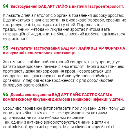
94
Застосування БАД АРТ ЛАЙФ в дитячій гастроентерології.
Кількість дітей з патологією органів травлення щороку зростає.
Відзначається значне зростання виразкової хвороби, ерозивних
гастродуоденітів, панкреатитів у дітей. Паралельно з
традиційними методами лікування зростає питома вага
нетрадиційної медицини, на більш високий щабель піднімається
нутриціології.
95
Результати застосування БАД АРТ ЛАЙФ ХЕПАР ФОРМУЛА
в лікуванні неонатальних жовтяниць.
Жовтяниця - клініко-лабораторний синдром, що супроводжує
багато захворювань печінки різної етіології. Іноді з жовтяницею
протікають деякі захворювання крові. Розвивається цей
синдром внаслідок порушення билирубинового обміну в
організмі. У періоді новонародженості є ряд особливостей
билирубинового обміну.
96
Досвід застосування БАД АРТ ЛАЙФ ГАСТРОКАЛМ в
комплексному лікуванні дисбіозів і кишкової інфекції у дітей.
Особливо переважні фітопрепарати при лікуванні дітей, тому що
вони діють більш м'яко і легше сприймаються дитячим
організмом, не даючи небажаних наслідків.
Так, одним з активно використовуються нами в дитячій
поліклінічної практиці препаратів для лікування дисбіозів і