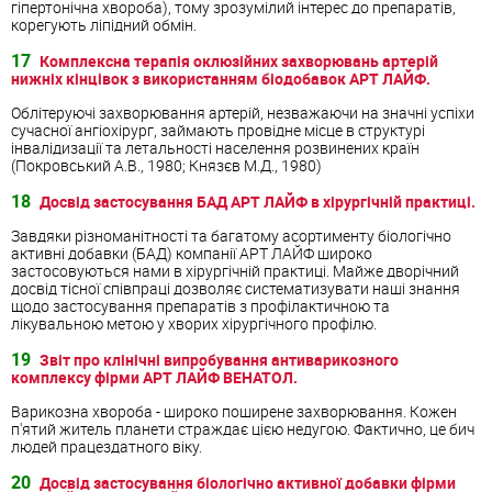
гіпертонічна хвороба), тому зрозумілий інтерес до препаратів,
корегують ліпідний обмін.
17
Комплексна терапія оклюзійних захворювань артерій
нижніх кінцівок з використанням біодобавок АРТ ЛАЙФ.
Облітеруючі захворювання артерій, незважаючи на значні успіхи
сучасної ангіохірург, займають провідне місце в структурі
інвалідизації та летальності населення розвинених країн
(Покровський А.В., 1980; Князєв М.Д., 1980)
18
Досвід застосування БАД АРТ ЛАЙФ в хірургічній практиці.
Завдяки різноманітності та багатому асортименту біологічно
активні добавки (БАД) компанії АРТ ЛАЙФ широко
застосовуються нами в хірургічній практиці. Майже дворічний
досвід тісної співпраці дозволяє систематизувати наші знання
щодо застосування препаратів з профілактичною та
лікувальною метою у хворих хірургічного профілю.
19
Звіт про клінічні випробування антиварикозного
комплексу фірми АРТ ЛАЙФ ВЕНАТОЛ.
Варикозна хвороба - широко поширене захворювання. Кожен
п'ятий житель планети страждає цією недугою. Фактично, це бич
людей працездатного віку.
20
Досвід застосування біологічно активної добавки фірми