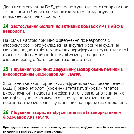
Досвід застосування БАД дозволяє з упевненістю говорити про
те, що вони зайняли гідне місце в комплексному лікуванні
психоневрологічних розладів.
24
Застосування біологічно активних добавок АРТ ЛАЙФ в
неврології.
Найбільш частою причиною звернення до невролога є
атеросклероз і його ускладнення: інсульт, хронічна судинна
мозкова недостатність, ураження периферичних судин верхніх і
нижніх кінцівок. Найчастіше ми лікуємо ускладнення
атеросклерозу, а його причини залишаються.
25
Лікування хронічних дифузійних захворювань печінки з
використанням біодобавок АРТ ЛАЙФ.
Зростання кількості хронічних дифузних захворювань печінки
(ХДЗП) різної етіології (хронічний гепатит, жировий гепатоз,
цироз печінки) і недостатня ефективність загальноприйнятих
методів лікування стимулюють пошук нових, можливо,
нестандартних методів лікування цих поширених захворювань.
26
Лікування хворих на вірусні гепатити із використанням
біодобавок АРТ ЛАЙФ.
При вірусних гепатитах, незалежно від їх етіології, відбуваються багато загальні
патологічні процеси в організмі хворих.