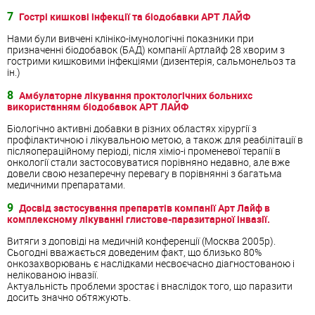
7
Гострі кишкові інфекції та біодобавки АРТ ЛАЙФ
Нами були вивчені клініко-імунологічні показники при
призначенні біодобавок (БАД) компанії Артлайф 28 хворим з
гострими кишковими інфекціями (дизентерія, сальмонельоз та
ін.)
8
Амбулаторне лікування проктологічних больнихс
використанням біодобавок АРТ ЛАЙФ
Біологічно активні добавки в різних областях хірургії з
профілактичною і лікувальною метою, а також для реабілітації в
післяопераційному періоді, після хіміо-і променевої терапії в
онкології стали застосовуватися порівняно недавно, але вже
довели свою незаперечну перевагу в порівнянні з багатьма
медичними препаратами.
9
Досвід застосування препаратів компанії Арт Лайф в
комплексному лікуванні глистове-паразитарної інвазії.
Витяги з доповіді на медичній конференції (Москва 2005р).
Сьогодні вважається доведеним факт, що близько 80%
онкозахворювань є наслідками несвоєчасно діагностованою і
нелікованою інвазії.
Актуальність проблеми зростає і внаслідок того, що паразити
досить значно обтяжують.