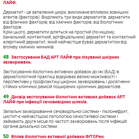
ЛАЙФ.
Дерматит - це запалення шкіри, викликане впливом зовнішніх
агентів (факторів). Виділяють три види дерматитів: дерматити
від фізичних факторів; від хімічних факторів; від біологічних
факторів.
Крім цього, дерматити діляться на простий (​​по-іншому,
банальний, контактний, артіфіціальним) дерматит та контактний
алергічний дерматит, який найчастіше буває дерматитом від
впливу хімічних чинників.
48
Застосування БАД АРТ ЛАЙФ при лікуванні шкірних
захворювань.
Застосування біологічно активних добавок до їжі (БАД) в
дерматологічній практиці відкриває великі можливості і
перспективи у профілактиці шкірних захворювань і досягненні
стійких клінічних ремісій поширених хронічних дерматозів.
49
Досвід застосування біологічно активних добавок АРТ
ЛАЙФ при інфекції сечовивідних шляхів.
Запальні захворювання сечовидільної системи - пієлонефрит,
цистит-є найчастішою патологією сечостатевої системи і
займають друге місце по частоті захворювань після інфекцій
органів дихальної системи.
50
Вплив біологічно активної добавки ФІТОРен.