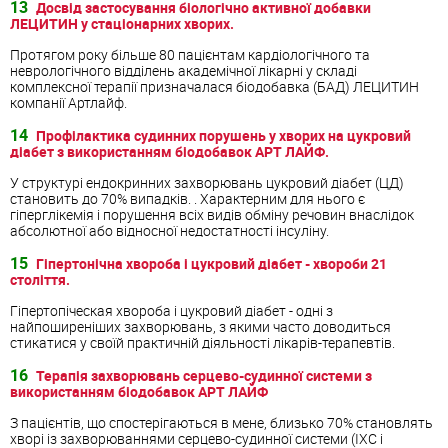
13
Досвід застосування біологічно активної добавки
ЛЕЦИТИН у стаціонарних хворих.
Протягом року більше 80 пацієнтам кардіологічного та
неврологічного відділень академічної лікарні у складі
комплексної терапії призначалася біодобавка (БАД) ЛЕЦИТИН
компанії Артлайф.
14
Профілактика судинних порушень у хворих на цукровий
діабет з використанням біодобавок АРТ ЛАЙФ.
У структурі ендокринних захворювань цукровий діабет (ЦД)
становить до 70% випадків. . Характерним для нього є
гіперглікемія і порушення всіх видів обміну речовин внаслідок
абсолютної або відносної недостатності інсуліну.
15
Гіпертонічна хвороба і цукровий діабет - хвороби 21
століття.
Гіпертопіческая хвороба і цукровий діабет - одні з
найпоширеніших захворювань, з якими часто доводиться
стикатися у своїй практичній діяльності лікарів-терапевтів.
16
Терапія захворювань серцево-судинної системи з
використанням біодобавок АРТ ЛАЙФ
З пацієнтів, що спостерігаються в мене, близько 70% становлять
хворі із захворюваннями серцево-судинної системи (ІХС і