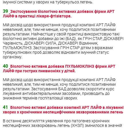
імунної системи у хворих на туберкульоз легень.
39
Застосування біологічно активних добавок фірми АРТ
ЛАЙФ в практиці лікаря-фтізіатора.
Мій досвід щодо використання продукції компанії АРТ ЛАЙФ
невеликий, але, тим не менше, хочу поділитися позитивними
результатами. Найчастіше у своїй практиці використовую такі
біологічно активні добавки до їжі (БАД), як ГРІН СТАР, ДІСКАВЕРІ
Чарівність, ДІСКАВЕРІ СИЛА, ДІСКАВЕРІ Відмінник,
ПУЛЬМОКЛІНЗ. Застосування ГРІН СТАР дітям з віражами
туберкулінових проб дозволяє відновити імунний статус
організму.
40
Біологічно активна добавка ПУЛЬМОКЛІНЗ фірми АРТ
ЛАЙФ при гострих пневмоніях у дітей.
Мій досвід щодо використання продукції компанії АРТ ЛАЙФ
невеликий, але, тим не менше, хочу поділитися позитивними
результатами. Застосування БАД дозволяє скоротити курс
лікування антибактеріальними засобами, призводить до
зниження термінів госпіталізації хворих.
41
Біологічно активні добавки компанії АРТ ЛАЙФ в лікуванні
хворих з хронічними неспецифічними захворюваннями легень
В останнє десятиліття уявлення про патогенез хронічних
неспецифічних захворювань легень (ХНЗЛ) змінилося в значній