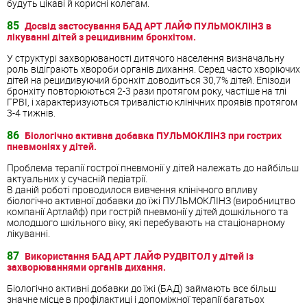
будуть цікаві й корисні колегам.
85
Досвід застосування БАД АРТ ЛАЙФ ПУЛЬМОКЛІНЗ в
лікуванні дітей з рецидивним бронхітом.
У структурі захворюваності дитячого населення визначальну
роль відіграють хвороби органів дихання. Серед часто хворіючих
дітей на рецидивуючий бронхіт доводиться 30,7% дітей. Епізоди
бронхіту повторюються 2-3 рази протягом року, частіше на тлі
ГРВІ, і характеризуються тривалістю клінічних проявів протягом
3-4 тижнів.
86
Біологічно активна добавка ПУЛЬМОКЛІНЗ при гострих
пневмоніях у дітей.
Проблема терапії гострої пневмонії у дітей належать до найбільш
актуальних у сучасній педіатрії.
В даній роботі проводилося вивчення клінічного впливу
біологічно активної добавки до їжі ПУЛЬМОКЛІНЗ (виробництво
компанії Артлайф) при гострій пневмонії у дітей дошкільного та
молодшого шкільного віку, які перебувають на стаціонарному
лікуванні.
87
Використання БАД АРТ ЛАЙФ РУДВІТОЛ у дітей із
захворюваннями органів дихання.
Біологічно активні добавки до їжі (БАД) займають все більш
значне місце в профілактиці і допоміжної терапії багатьох