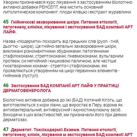
Хворим призначався курс лікування з застосуванням біологічно
активної добавки РЕНСЕПТ, яка містить основний
литолитическое компонент: плоди ялівцю і екстракт журавлини.
45
Гнійничкові захворювання шкіри. Питання етіології,
патогенезу, клініки, лікування і застосування БАД компанії АРТ
ЛАЙФ.
Назва «піодерміти» походить від грецьких слів (руоn - гній,
дьогтю - шкіра), Це гнійно-запальні захворювання шкіри,
викликані різноманітними збудниками: патогенними
стафілококами, стрептококами, пневмококами, вульгарним
протеєм, си-негнійний і кишковою паличкою, але частіше
гноєтворними коками - стрепто-і стафілококами, які
проявляються утворенням на шкірі первинних елементів -
гнійників (пустул).
46
Застосування БАД КОМПАНІЇ АРТ ЛАЙФ У ПРАКТИЦІ
ДЕРМАТОВЕНЕРОЛОГА
Біологічно активна добавка до їжі (БАД) Котячий Кіготь, що
виготовляється з кори ліани, що виростає в Перу, відома як
антибактеріальний, антивірусний і імуностимулюючу засіб.
Виходячи з цих властивостей, ми призначали його при деяких
дерматозах.
47
Дерматит. Токсікодерміі.Екзема. Питання етології,
патогенезу, клінік, лікування м застосування БАД компанії АРТ