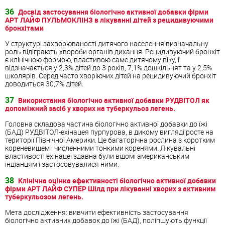
36
Досвід застосування біологічно активної добавки фірми
АРТ ЛАЙФ ПУЛЬМОКЛІНЗ в лікуванні дітей з рецидивуючими
бронхітами
У структурі захворюваності дитячого населення визначальну
роль відіграють хвороби органів дихання. Рецидивуючий бронхіт
є клінічною формою, властивою саме дитячому віку, і
відзначається у 2,3% дітей до 3 років, 7,1% дошкільнят та у 2,5%
школярів. Серед часто хворіючих дітей на рецидивуючий бронхіт
доводиться 30,7% дітей.
37
Використання біологічно активної добавки РУДВІТОЛ як
допоміжний засіб у хворих на туберкульоз легень.
Головна складова частина біологічно активної добавки до їжі
(БАД) РУДВІТОЛ-ехінацея пурпурова, в дикому вигляді росте на
території Північної Америки. Це багаторічна рослина з коротким
кореневищем і численними тонкими коренями. Лікувальні
властивості ехінацеї здавна були відомі американським
індіанцям і застосовувалися ними.
38
Клінічна оцінка ефективності біологічно активної добавки
фірми АРТ ЛАЙФ СУПЕР Шілд при лікуванні хворих з активним
туберкульозом легень.
Мета дослідження: вивчити ефективність застосування
біологічно активних добавок до їжі (БАД), поліпшують функції