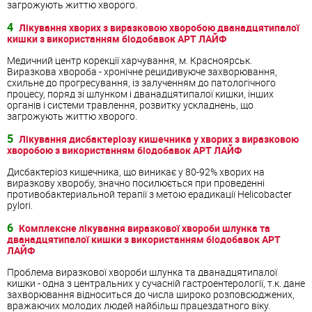
загрожують життю хворого.
4
Лікування хворих з виразковою хворобою дванадцятипалої
кишки з використанням біодобавок АРТ ЛАЙФ
Медичний центр корекції харчування, м. Красноярськ.
Виразкова хвороба - хронічне рецидивуюче захворювання,
схильне до прогресування, із залученням до патологічного
процесу, поряд зі шлунком і дванадцятипалої кишки, інших
органів і системи травлення, розвитку ускладнень, що
загрожують життю хворого.
5
Лікування дисбактеріозу кишечника у хворих з виразковою
хворобою з використанням біодобавок АРТ ЛАЙФ
Дисбактеріоз кишечника, що виникає у 80-92% хворих на
виразкову хворобу, значно посилюється при проведенні
противобактериальной терапії з метою ерадикації Helicobacter
pylori.
6
Комплексне лікування виразкової хвороби шлунка та
дванадцятипалої кишки з використанням біодобавок АРТ
ЛАЙФ
Проблема виразкової хвороби шлунка та дванадцятипалої
кишки - одна з центральних у сучасній гастроентерології, т.к. дане
захворювання відноситься до числа широко розповсюджених,
вражаючих молодих людей найбільш працездатного віку.