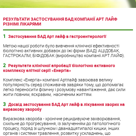
РЕЗУЛЬТАТИ ЗАСТОСУВАННЯ БАД КОМПАНІЇ АРТ ЛАЙФ
РІЗНІМІ ЛІКАРЯМИ
1
Застосування БАД Арт лайф в гастроентерології
Метою нашої роботи було вивчення клінічної ефективності
біологічно активних добавок до їжі фірми (БАД) АЦІДОБАК,
ГАСТРОКАЛМ, БІФІДОБАК (виробництво компанії АРТ ЛАЙФ).
2
Результати клінічної апробації біологічно активного
комплексу елітної серії «Енергіа»
Комплекс «Енергіа» компанії Артлайф завоював велику
популярність серед споживачів завдяки тому, що допомагає
легко переносити фізичну і розумову навантаження, дає сили
жити повним, яскравим, насиченим життям.
3
Досвід застосування БАД Арт лайф в лікування хворих на
виразкову хворобу
Виразкова хвороба - хронічне рецидивуюче захворювання,
схильне до прогресування, із залученням до патологічного
процесу, поряд зі шлунком і дванадцятипалої кишки, інших
органів і системи травлення, розвитку ускладнень, що