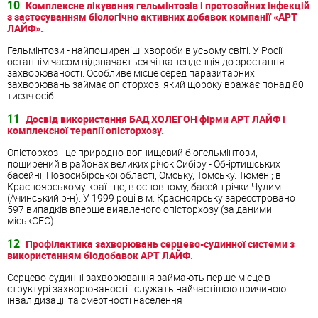
10
Комплексне лікування гельмінтозів і протозойних інфекцій
з застосуванням біологічно активних добавок компанії «АРТ
ЛАЙФ».
Гельмінтози - найпоширеніші хвороби в усьому світі. У Росії
останнім часом відзначається чітка тенденція до зростання
захворюваності. Особливе місце серед паразитарних
захворювань займає опісторхоз, який щороку вражає понад 80
тисяч осіб.
11
Досвід використання БАД ХОЛЕГОН фірми АРТ ЛАЙФ і
комплексної терапії опісторхозу.
Опісторхоз - це природно-вогнищевий біогельмінтози,
поширений в районах великих річок Сибіру - Об-іртишських
басейні, Новосибірської області, Омську, Томську. Тюмені; в
Красноярському краї - це, в основному, басейн річки Чулим
(Ачинський р-н). У 1999 році в м. Красноярську зареєстровано
597 випадків вперше виявленого опісторхозу (за даними
міськСЕС).
12
Профілактика захворювань серцево-судинної системи з
використанням біодобавок АРТ ЛАЙФ.
Серцево-судинні захворювання займають перше місце в
структурі захворюваності і служать найчастішою причиною
інвалідизації та смертності населення