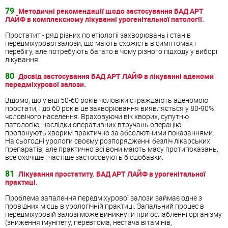
79
Методичні рекомендації щодо застосування БАД АРТ
ЛАЙФ в комплексному лікуванні урогенітальної патології.
Простатит - ряд різних по етіології захворювань і станів
передміхурової залози, що мають схожість в симптомах і
перебігу, але потребують багато в чому різного підходу у виборі
лікування.
80
Досвід застосування БАД АРТ ЛАЙФ в лікуванні аденоми
передміхурової залози.
Відомо, що у віці 50-60 років чоловіки страждають аденомою
простати, і до 60 років це захворювання виявляється у 80-90%
чоловічого населення. Враховуючи вік хворих, супутню
патологію, наслідки оперативних втручань операцію
пропонують хворим практично за абсолютними показаннями.
На сьогодні урологи своєму розпорядженні безліч лікарських
препаратів, але практично всі вони мають масу протипоказань,
все охочіше і частіше застосовують біодобавки.
81
Лікування простатиту. БАД АРТ ЛАЙФ в урогенітальної
практиці.
Проблема запалення передміхурової залози займає одне з
провідних місць в урологічній практиці. Запальний процес в
передміхуровій залозі може виникнути при ослабленні організму
(зниження імунітету, перевтома, нестача вітамінів,