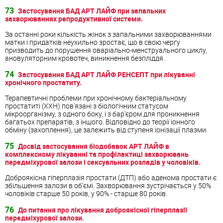
73
Застосування БАД АРТ ЛАЙФ при запальних
захворюваннях репродуктивної системи.
За останні роки кількість жінок з запальними захворюваннями
матки і придатків неухильно зростає, що в свою чергу
призводить до порушення оваріально-менструального циклу,
ановуляторним кровотеч, виникнення безпліддя.
74
Застосування БАД АРТ ЛАЙФ РЕНСЕПТ при лікуванні
хронічного простатиту.
Терапевтичні проблеми при хронічному бактеріальному
простатиті (ХХН) пов'язані з біологічним статусом
мікроорганізму, з одного боку, і з бар'єром для проникнення
багатьох препаратів, з іншого. Відповідно до теорії іонного
обміну (захоплення), це залежить від ступеня іонізації плазми.
75
Досвід застосування біодобавок АРТ ЛАЙФ в
комплексному лікуванні та профілактиці захворювань
передміхурової залози і сексуальних розладів у чоловіків.
Доброякісна гіперплазія простати (ДТП) або аденома простати є
збільшення залози в об'ємі. Захворювання зустрічається у 50%
чоловіків старше 50 років, у 90% - старше 80 років.
76
До питання про лікування доброякісної гіперплазії
передміхурової залози.