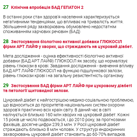
27
Клінічна апробація БАД ГЕПАТОН 2
В останні роки стан здоров'я населення характеризується
негативними тенденціями, що впливає на тривалість життя.
Збільшення ряду захворювань обумовлено недостатнім
споживанням харчових речовин (БАД)
28
Застосування біологічно активної добавки ГЛЮКОСІЛ
фірми АРТ ЛАЙФ у хворих, що страждають на цукровий діабет.
Мета дослідження - оцінка ефективності біологічно активної
добавки (БАД АРТ ЛАЙФ) ГЛЮКОСІЛ як засобу, що нормалізує
рівень глюкози в крові. Завдання дослідження - вивчення впливу
БАД АРТ ЛАЙФ ГЛЮКОСІЛ на функцію підшлункової залози,
рівень глюкози крові і на загальну резистентність організму.
29
Застосування БАД фірми АРТ ЛАЙФ при цукровому діабеті
та патології щитовидної залози.
Цукровий діабет є найгострішою медико-соціальною проблемою,
що відноситься до пріоритетів національних систем охорони
здоров'я практично всіх країн світу. В даний час в світі
налічується близько 160 млн хворих на цукровий діабет. Кожні
15 років це число подвоюється, і до 2010 року, за прогнозами
фахівців, досягне цифри 239,3 млн. У Росії цукровий діабет
страждають близько 8 млн чоловік. У структурі ендокринних
захворювань цукровий діабет становить до 60-70% випадків.