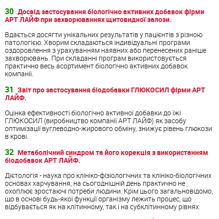
30
Досвід застосування біологічно активних добавок фірми
АРТ ЛАЙФ при захворюваннях щитовидної залози.
Вдається досягти унікальних результатів у пацієнтів з різною
патологією. Хворим складаються індивідуальні програми
оздоровлення з урахуванням наявних або перенесених раніше
захворювань. При складанні програм використовується
практично весь асортимент біологічно активних добавок
компанії.
31
Звіт про застосування біодобавки ГЛЮКОСИЛ фірми АРТ
ЛАЙФ.
Оцінка ефективності біологічно активної добавки до їжі
ГЛЮКОСИЛ (виробництво компанії АРТ ЛАЙФ) як засобу
оптимізації вуглеводно-жирового обміну, знижує рівень глюкози
в крові.
32
Метаболічний синдром та його корекція з використанням
біодобавок АРТ ЛАЙФ.
Дієтологія - наука про клініко-фізіологічних та клініко-біологічних
основах харчування, на сьогоднішній день практично не
охоплює зростаючі потреби людини. Крім цього загальновідомо,
що в основі будь-якої функції організму лежить процес, що
відбувається як на клітинному, так і на субклітинному рівнях.