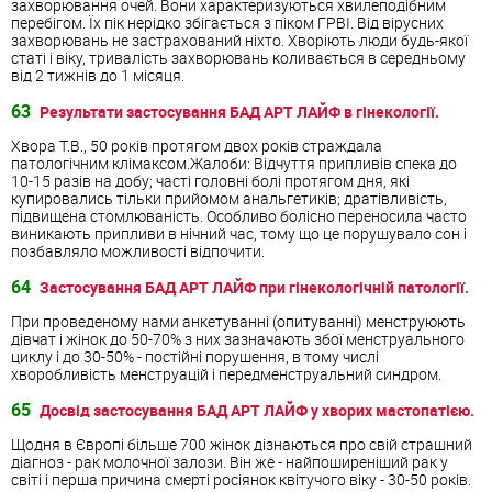
захворювання очей. Вони характеризуються хвилеподібним
перебігом. Їх пік нерідко збігається з піком ГРВІ. Від вірусних
захворювань не застрахований ніхто. Хворіють люди будь-якої
статі і віку, тривалість захворювань коливається в середньому
від 2 тижнів до 1 місяця.
63
Результати застосування БАД АРТ ЛАЙФ в гінекології.
Хвора Т.В., 50 років протягом двох років страждала
патологічним клімаксом.Жалоби: Відчуття припливів спека до
10-15 разів на добу; часті головні болі протягом дня, які
купировались тільки прийомом анальгетиків; дратівливість,
підвищена стомлюваність. Особливо болісно переносила часто
виникають припливи в нічний час, тому що це порушувало сон і
позбавляло можливості відпочити.
64
Застосування БАД АРТ ЛАЙФ при гінекологічній патології.
При проведеному нами анкетуванні (опитуванні) менструюють
дівчат і жінок до 50-70% з них зазначають збої менструального
циклу і до 30-50% - постійні порушення, в тому числі
хворобливість менструацій і передменструальний синдром.
65
Досвід застосування БАД АРТ ЛАЙФ у хворих мастопатією.
Щодня в Європі більше 700 жінок дізнаються про свій страшний
діагноз - рак молочної залози. Він же - найпоширеніший рак у
світі і перша причина смерті росіянок квітучого віку - 30-50 років.