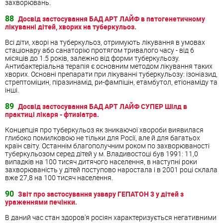
захворювань.
88
Досвід застосування БАД АРТ ЛАЙФ в патогенетичному
лікуванні дітей, хворих на туберкульоз.
Всі діти, хворі на туберкульоз, отримують лікування в умовах
стаціонару або санаторію протягом тривалого часу - від 6
місяців до 1.5 років, залежно від форми туберкульозу.
Антибактеріальна терапія є основним методом лікування таких
хворих. Основні препарати при лікуванні туберкульозу: ізоніазид,
стрептоміцин, піразинамід, ри-фампіцін, етамбутол, етіонаміду та
інші.
89
Досвід застосування БАД АРТ ЛАЙФ СУПЕР Шілд в
практиці лікаря - фтизіатра.
Концепція про туберкульоз як зникаючої хвороби виявилася
глибоко помилковою не тільки для Росії, але й для багатьох
країн світу. Останнім благополучним роком по захворюваності
туберкульозом серед дітей у м. Владивостоці був 1991: 11,0
випадків на 100 тисяч дитячого населення, в наступні роки
захворюваність у дітей поступово наростала і в 2001 році склала
вже 27,8 на 100 тисяч населення.
90
Звіт про застосування узвару ГЕПАТОН 3 у дітей з
ураженнями печінки.
В даний час стан здоров'я росіян характеризується негативними