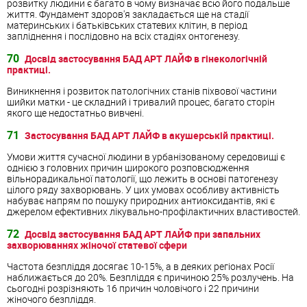
розвитку людини є багато в чому визначає всю його подальше
життя. Фундамент здоров'я закладається ще на стадії
материнських і батьківських статевих клітин, в період
запліднення і послідовно на всіх стадіях онтогенезу.
70
Досвід застосування БАД АРТ ЛАЙФ в гінекологічній
практиці.
Виникнення і розвиток патологічних станів піхвової частини
шийки матки - це складний і тривалий процес, багато сторін
якого ще недостатньо вивчені.
71
Застосування БАД АРТ ЛАЙФ в акушерській практиці.
Умови життя сучасної людини в урбанізованому середовищі є
однією з головних причин широкого розповсюдження
вільнорадикальної патології, що лежить в основі патогенезу
цілого ряду захворювань. У цих умовах особливу активність
набуває напрям по пошуку природних антиоксидантів, які є
джерелом ефективних лікувально-профілактичних властивостей.
72
Досвід застосування БАД АРТ ЛАЙФ при запальних
захворюваннях жіночої статевої сфери
Частота безпліддя досягає 10-15%, а в деяких регіонах Росії
наближається до 20%. Безпліддя є причиною 25% розлучень. На
сьогодні розрізняють 16 причин чоловічого і 22 причини
жіночого безпліддя.