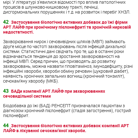
мірі. У літературі з'явилися відомості про вплив патологічних
процесів в шлунково-кишковому тракті, печінці,
дисгормональних порушеннях і т.д. на розвиток і перебіг ХНЗЛ.
42
Застосування біологічно активних добавок до їжі фірми
АРТ ЛАЙФ при хронічному пієлонефриті та хронічній нирковій
недостатності.
Захворювання нирок і сечовивідних шляхів (МВП) займають
друге місце по частоті захворювань після інфекцій дихальної
системи. Статистичні дані свідчать про те, що в останні роки
відзначається тенденція до зростання захворюваності на
інфекції МВП. Серед причин, що призводять до розвитку
захворювань, можна назвати гіповітаміноз, імунодефіциту, різні
інфекційні хвороби, хвороби обміну речовин (цукровий діабет),
наявність хронічних запальних вогнищ (хронічний тонзиліт),
сечокам'яну хворобу (МКБ).
43
БАДи компанії АРТ ЛАЙФ при захворюваннях
сечовидільної системи
Біодобавка до їжі (БАД) РЕНСЕПТ призначалася пацієнтам з
діагнозом хронічний пієлонефрит (стадія загострення), гострий
пієлонефрит.
44
Застосування біологічно активних добавок компанії АРТ
ЛАЙФ в лікуванні сечокам'яної хвороби.