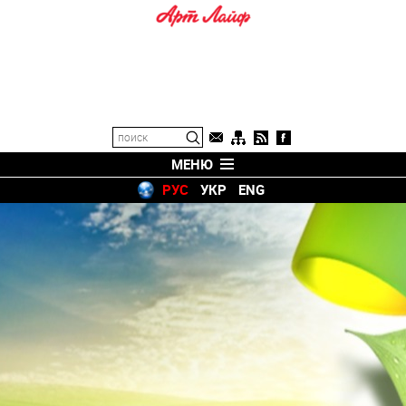
МЕНЮ
РУС
УКР
ENG