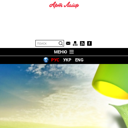
МЕНЮ
РУС
УКР
ENG