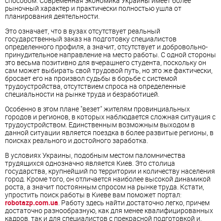
способом. Современная экономика Украины имеет более
рыночный характер и практически полностью ушла от
планирования деятельности.
Это означает, что в вузах отсутствует реальный
государственный заказ на подготовку специалистов
определенного профиля, а значит, отсутствует и добровольно-
принудительное направление на место работы. С одной стороны
это весьма позитивно для вчерашнего студента, поскольку он
сам может выбирать свой трудовой путь, но это же фактически,
бросает его на произвол судьбы в борьбе с системой
трудоустройства, отсутствием спроса на определенные
специальности на рынке труда и безработицей.
Особенно в этом плане "везет" жителям провинциальных
городов и регионов, в которых наблюдается сложная ситуация с
трудоустройством. Единственным возможным выходом в
данной ситуации является поездка в более развитые регионы, в
поисках реального и достойного заработка.
В условиях Украины, подобным местом паломничества
трудящихся однозначно является Киев. Это столица
государства, крупнейший по территории и количеству населения
город. Кроме того, он отличается наиболее высокой динамикой
роста, а значит постоянным спросом на рынке труда. Кстати,
упростить поиск работы в Киеве вам поможет портал:
robotazp.com.ua
. Работу здесь найти достаточно легко, причем
достаточно разнообразную, как для менее квалифицированных
кадров, так и для специалистов с прекрасной подготовкой и,