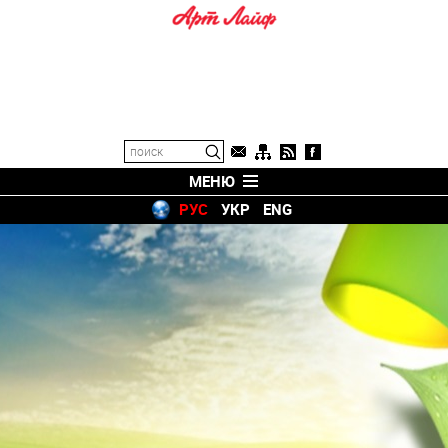
МЕНЮ
РУС
УКР
ENG