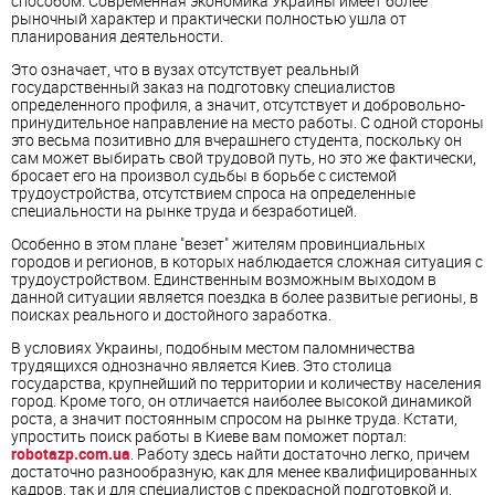
способом. Современная экономика Украины имеет более
рыночный характер и практически полностью ушла от
планирования деятельности.
Это означает, что в вузах отсутствует реальный
государственный заказ на подготовку специалистов
определенного профиля, а значит, отсутствует и добровольно-
принудительное направление на место работы. С одной стороны
это весьма позитивно для вчерашнего студента, поскольку он
сам может выбирать свой трудовой путь, но это же фактически,
бросает его на произвол судьбы в борьбе с системой
трудоустройства, отсутствием спроса на определенные
специальности на рынке труда и безработицей.
Особенно в этом плане "везет" жителям провинциальных
городов и регионов, в которых наблюдается сложная ситуация с
трудоустройством. Единственным возможным выходом в
данной ситуации является поездка в более развитые регионы, в
поисках реального и достойного заработка.
В условиях Украины, подобным местом паломничества
трудящихся однозначно является Киев. Это столица
государства, крупнейший по территории и количеству населения
город. Кроме того, он отличается наиболее высокой динамикой
роста, а значит постоянным спросом на рынке труда. Кстати,
упростить поиск работы в Киеве вам поможет портал:
robotazp.com.ua
. Работу здесь найти достаточно легко, причем
достаточно разнообразную, как для менее квалифицированных
кадров, так и для специалистов с прекрасной подготовкой и,