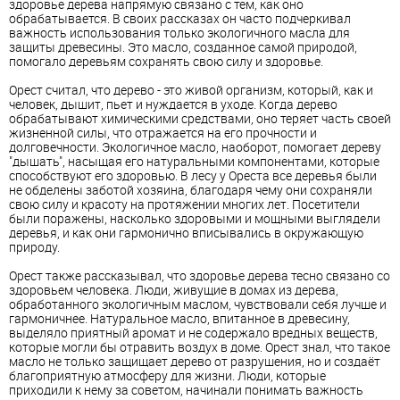
здоровье дерева напрямую связано с тем, как оно
обрабатывается. В своих рассказах он часто подчеркивал
важность использования только экологичного масла для
защиты древесины. Это масло, созданное самой природой,
помогало деревьям сохранять свою силу и здоровье.
Орест считал, что дерево - это живой организм, который, как и
человек, дышит, пьет и нуждается в уходе. Когда дерево
обрабатывают химическими средствами, оно теряет часть своей
жизненной силы, что отражается на его прочности и
долговечности. Экологичное масло, наоборот, помогает дереву
"дышать", насыщая его натуральными компонентами, которые
способствуют его здоровью. В лесу у Ореста все деревья были
не обделены заботой хозяина, благодаря чему они сохраняли
свою силу и красоту на протяжении многих лет. Посетители
были поражены, насколько здоровыми и мощными выглядели
деревья, и как они гармонично вписывались в окружающую
природу.
Орест также рассказывал, что здоровье дерева тесно связано со
здоровьем человека. Люди, живущие в домах из дерева,
обработанного экологичным маслом, чувствовали себя лучше и
гармоничнее. Натуральное масло, впитанное в древесину,
выделяло приятный аромат и не содержало вредных веществ,
которые могли бы отравить воздух в доме. Орест знал, что такое
масло не только защищает дерево от разрушения, но и создаёт
благоприятную атмосферу для жизни. Люди, которые
приходили к нему за советом, начинали понимать важность