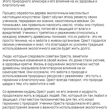
этого природного эликсира и его влияние на их здоровье и
благополучие.
Процесс обработки дерева экологичным маслом был
настоящим искусством. Орест обучал этому ремеслу своих
учеников, передавая им знания, накопленные веками. Он
показывал, как правильно наносить масло, чтобы оно глубоко
проникало в древесину, питая её и защищая от влаги и
вредителей. Ученики с трепетом и уважением относились к
каждому элементу древесины понимая, что их работа - это не
просто техника, но и забота о живом организме. Орест гордился
своими учениками и знал, что благодаря их усилиям традиция
использования экологичного масла будет жить долго.
Люди, которые следовали советам Ореста, заметили
значительные изменения в своей жизни. Их дома стали уютнее,
а здоровье крепче. Жизнь в окружении экологически чистой
древесины оказывала благотворное влияние на их
самочувствие. Они осознали, что забота о природе и
использование природных ресурсов с уважением - это путь к
гармонии и благополучию. Орест всегда говорил, что природа
щедра к тем, кто заботится о ней.
Со временем мудрец Орест ушел, но его знания и мудрость
продолжали жить в сердцах людей. Лес, который он так любил и
защищал, стал местом паломничества для тех, кто искал
гармонию с природой. Ученики Ореста продолжали его дело,
распространяя знание о важности использования экологичного