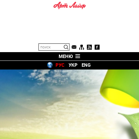
МЕНЮ
РУС
УКР
ENG