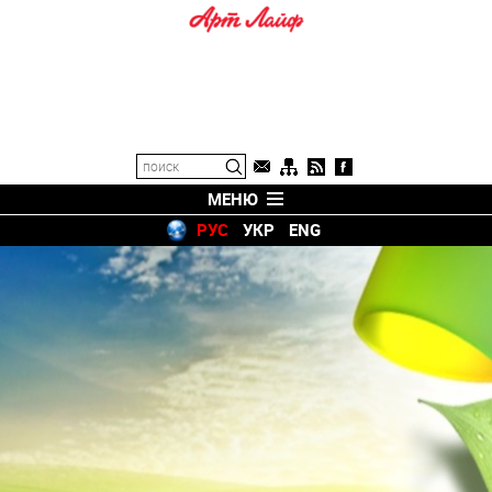
МЕНЮ
РУС
УКР
ENG