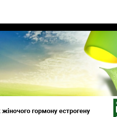
жіночого гормону естрогену