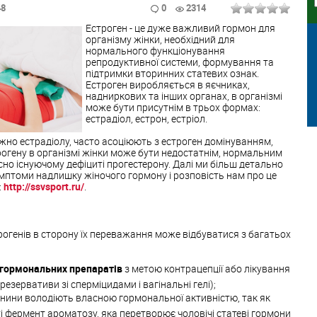
48
0
2314
Естроген - це дуже важливий гормон для
організму жінки, необхідний для
нормального функціонування
репродуктивної системи, формування та
підтримки вторинних статевих ознак.
Естроген виробляється в яєчниках,
надниркових та інших органах, в організмі
може бути присутнім в трьох формах:
естрадіол, естрон, естріол.
жно естрадіолу, часто асоціюють з естроген домінуванням,
рогену в організмі жінки може бути недостатнім, нормальним
но існуючому дефіциті прогестерону. Далі ми більш детально
мптоми надлишку жіночого гормону і розповість нам про це
:
http://ssvsport.ru/
.
огенів в сторону їх переважання може відбуватися з багатьох
гормональних препаратів
з метою контрацепції або лікування
резервативи зі сперміцидами і вагінальні гелі);
анини володіють власною гормональної активністю, так як
ті фермент ароматозу, яка перетворює чоловічі статеві гормони