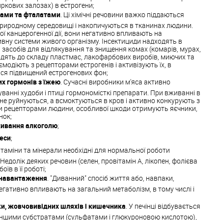
ркових залозах) в естрогени;
дами та фталатами
. Ці хімічні речовини важко піддаються
природному середовищі і накопичуються в тканинах людини.
ої канцерогенної дії, вони негативно впливають на
вну системи живого організму. Інсектициди надходять в
 засобів для відлякування та знищення комах (комарів, мурах,
(входять до складу пластмас, лакофарбових виробів, миючих та
модіють з рецепторами естрогенів і активізують їх, в
ься підвищений естрогенових фон;
х гормонів з їжею
. Сучасні виробники м'яса активно
анні худоби і птиці гормономісткі препарати. При вживанні в
 не руйнуються, а всмоктуються в кров і активно конкурують з
 рецепторами людини, особливої шкоди отримують яєчники,
нок;
живання алкоголю
;
реси
;
Вітаміни та мінерали необхідні для нормальної роботи
едолік деяких речовин (селен, провітамін А, лікопен, фолієва
їв в її роботі;
 навантаження
. "Диванний" спосіб життя або, навпаки,
гативно впливають на загальний метаболізм, в тому числі і
и, жовчовивідних шляхів і кишечника
. У печінці відбувається
 іншими субстратами (сульфатами і глюкуроновою кислотою),