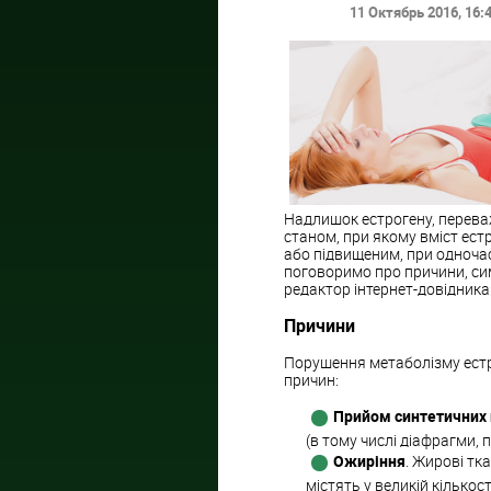
11 Октябрь 2016
, 16:
Надлишок естрогену, перева
станом, при якому вміст ест
або підвищеним, при одночас
поговоримо про причини, си
редактор інтернет-довідника
Причини
Порушення метаболізму естр
причин:
Прийом синтетичних 
(в тому числі діафрагми, п
Ожиріння
. Жирові тк
містять у великій кількос