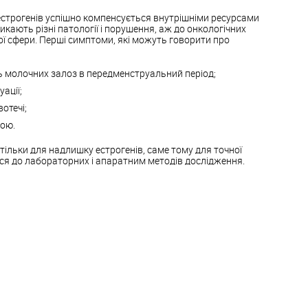
естрогенів успішно компенсується внутрішніми ресурсами
икають різні патології і порушення, аж до онкологічних
ї сфери. Перші симптоми, які можуть говорити про
ь молочних залоз в передменструальний період;
уації;
отечі;
рою.
 тільки для надлишку естрогенів, саме тому для точної
ся до лабораторних і апаратним методів дослідження.