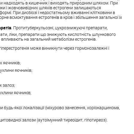
ни надходять в кишечник і виходять природним шляхом. При
нки і жовчовивідних шляхів естрогени залишаються
формі. При дисбіозі і недостатньому вживанні клітковини в
не всмоктування естрогенів в кров і збільшення загальної їх
аратів
. Протитуберкульозні, цукрознижуючі препарати,
ати, ліки, препарати що знижують кислотність шлункового
 впливають на загальний метаболізм естрогенів.
гіперестрогенія може виникнути через гормонозалежні і
х яєчників;
ухлини яєчників;
х залоз;
ухлини яєчників;
и будь-якої локалізації (міхурово занесення, хоріокарцинома,
итовидної залози (аутоімунний тиреоїдит, гіпотиреоз).