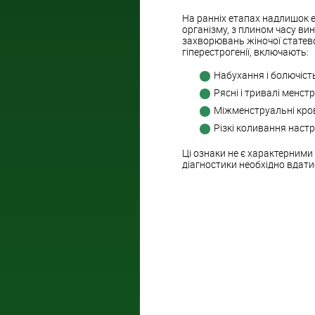
На ранніх етапах надлишок 
організму, з плином часу вин
захворювань жіночої статево
гіперестрогенії, включають:
Набухання і болючіст
Рясні і тривалі менстр
Міжменструальні кров
Різкі коливання наст
Ці ознаки не є характерними
діагностики необхідно вдати