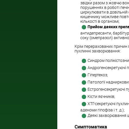
звідки разом з жовчю во
порушеннях в роботі печі
циркулювати в довільній 
кишечнику можливе повтор
кількості в організмі;
Прийом деяких преп
антидепресанти, барбітур
соку (омепразол) активно
Крім перерахованих причин 
пухлинні захворювання:
Синдром полікістозни
Андрогенсекретуючі п
Гіпертекоз;
Патології надниркови
Естрогенсекретуючі п
Кісти яєчників;
ХТГ-секретуючі пухлин
аденоми гіпофіза і т. д.);
Деякі захворювання щ
Симптоматика