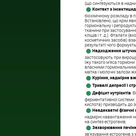
(що синтезуються в надни
Контакт з інсектици
біохімічному розкладу в 
Встановлено, що крім явн
гормональну і репродукти
тканини при застосуванні
кліщів і т. д.). Фталати 
косметичних засобів) взає
результаті чого формуєт
Надходження штучни
застосовують при вирощув
їжу такого м'яса гормони
власними гормональними
матка і молочні залози жі
Куріння, надмірне в
Тривалі депресії і ст
Дефіцит нутрієнтів
. 
ферментативної системи. Н
кислота) призводить до збо
Неадекватні фізичні
надмірні навантаження не
на синтез естрогенів;
Захворювання печінк
зв'язування естрогенів з