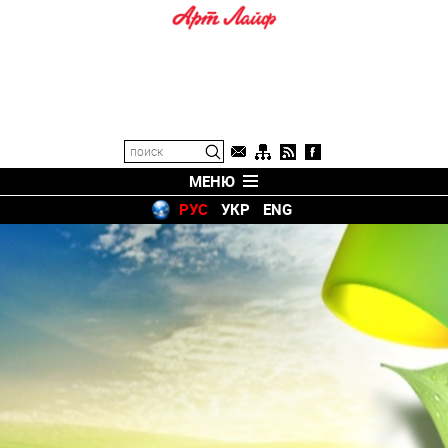
МЕНЮ
РУС
УКР
ENG