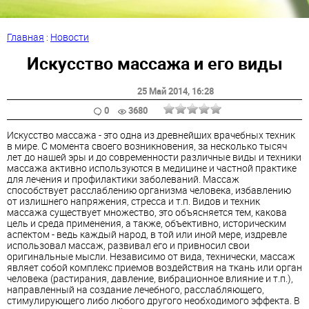
Главная
:
Новости
Искусство массажа и его виды
25 Май 2014
, 16:28
0
3680
Искусство массажа - это одна из древнейших врачебных техник
в мире. С момента своего возникновения, за несколько тысяч
лет до нашей эры и до современности различные виды и техники
массажа активно используются в медицине и частной практике
для лечения и профилактики заболеваний. Массаж
способствует расслаблению организма человека, избавлению
от излишнего напряжения, стресса и т.п. Видов и техник
массажа существует множество, это объясняется тем, какова
цель и среда применения, а также, объективно, историческим
аспектом - ведь каждый народ, в той или иной мере, издревле
использовал массаж, развивал его и привносил свои
оригинальные мысли. Независимо от вида, технически, массаж
являет собой комплекс приемов воздействия на ткань или орган
человека (растирания, давление, вибрационное влияние и т.п.),
направленный на создание лечебного, расслабляющего,
стимулирующего либо любого другого необходимого эффекта. В