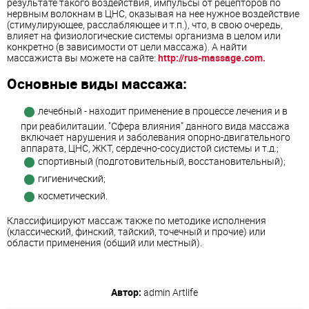
результате такого воздействия, импульсы от рецепторов по
нервным волокнам в ЦНС, оказывая на нее нужное воздействие
(стимулирующее, расслабляющее и т.п.), что, в свою очередь,
влияет на физиологические системы организма в целом или
конкретно (в зависимости от цели массажа). А найти
массажиста вы можете на сайте:
http://rus-massage.com.
Основные виды массажа:
лечебный - находит применение в процессе лечения и в
при реабилитации. "Сфера влияния" данного вида массажа
включает нарушения и заболевания опорно-двигательного
аппарата, ЦНС, ЖКТ, сердечно-сосудистой системы и т.д.;
спортивный (подготовительный, восстановительный);
гигиенический;
косметический.
Классифицируют массаж также по методике исполнения
(классический, финский, тайский, точечный и прочие) или
области применения (общий или местный).
Автор:
admin
Artlife