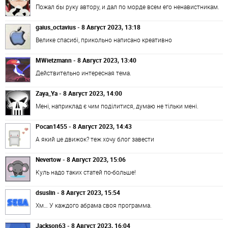
Пожал бы руку автору, и дал по морде всем его ненавистникам.
gaius_octavius - 8 Август 2023, 13:18
Велике спасибі, прикольно написано креативно
MWietzmann - 8 Август 2023, 13:40
Действительно интересная тема.
Zaya_Ya - 8 Август 2023, 14:00
Мені, наприклад є чим поділитися, думаю не тільки мені.
Pocan1455 - 8 Август 2023, 14:43
А який це движок? теж хочу блог завести
Nevertow - 8 Август 2023, 15:06
Куль надо таких статей по-больше!
dsuslin - 8 Август 2023, 15:54
Хм… У каждого абрама своя программа.
Jackson63 - 8 Август 2023, 16:04