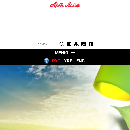
МЕНЮ
РУС
УКР
ENG