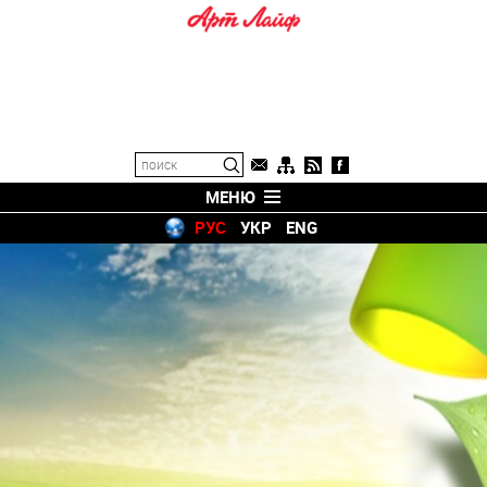
МЕНЮ
РУС
УКР
ENG