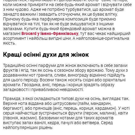
коли можна приміряти на себе будь-який аромат і відчувати себе
з ним чудово. Адже не потрібно турбуватися, що аромат буде
занадто важким і завадить оточуючим, як це буває влітку.
Причому будь-яка парфумерна композиція буде приємно
відчуватися на тілі, так як не буде змішуватися з іншими
запахами. Купити будь-який брендовий аромат можна в
магазині
Brocard у Івано-Франківську
, тут вас чекає найширший
асортимент і найбільш вигідні ціни. А найголовніше-оригінальна
якість.
Кращі осінні духи для жінок
Традиційно осінні парфуми для жінок включають в себе запахи
фруктів і ягід, так як осінь є сезоном збору врожаю. Тому духи з
додаванням нот граната, сливи, винограду відмінно підійдуть
для цього періоду. Восени також носять східні або орієнтальні
аромати. Гвоздика, аніс, перець і кориця зрадять образу
загадковості і привабливою невідомості.
Піраміда, з якої складаються типові духи на осінь, виглядає так.
Верхня нота віддана або цитрусовим (лайм, мандарин,
бергамот), або прянощів (аніс, перець, кориця, кардамон). У ноті
серця найчастіше зустрічаються фрукти (персик, малина), квіти
(півонія, жасмин). Базовими нотами для таких ароматів
виступає запах ванілі, кедра, пачулі або ветівера. Серед
найпопулярніших рішень: