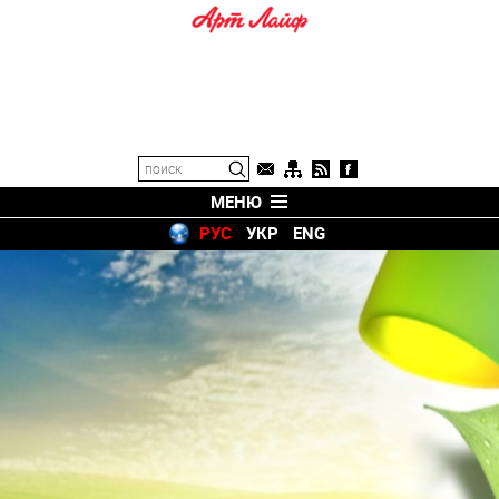
МЕНЮ
РУС
УКР
ENG