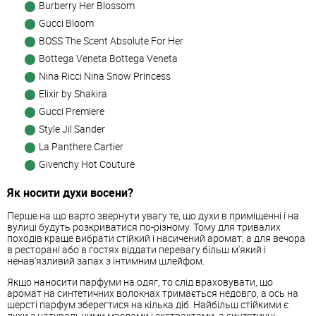
Burberry Her Blossom
Gucci Bloom
BOSS The Scent Absolute For Her
Bottega Veneta Bottega Veneta
Nina Ricci Nina Snow Princess
Elixir by Shakira
Gucci Premiere
Style Jil Sander
La Panthere Cartier
Givenchy Hot Couture
Як носити духи восени?
Перше на що варто звернути увагу те, що духи в приміщенні і на
вулиці будуть розкриватися по-різному. Тому для тривалих
походів краще вибрати стійкий і насичений аромат, а для вечора
в ресторані або в гостях віддати перевагу більш м'який і
ненав'язливий запах з інтимним шлейфом.
Якщо наносити парфуми на одяг, то слід враховувати, що
аромат на синтетичних волокнах тримається недовго, а ось на
шерсті парфум зберегтися на кілька діб. Найбільш стійкими є
духи з натуральними маслами і екстрактами, а синтетичні