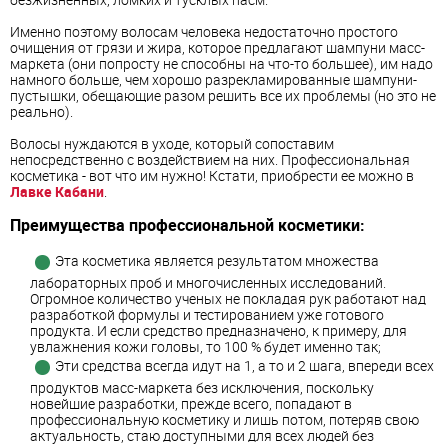
Именно поэтому волосам человека недостаточно простого
очищения от грязи и жира, которое предлагают шампуни масс-
маркета (они попросту не способны на что-то большее), им надо
намного больше, чем хорошо разрекламированные шампуни-
пустышки, обещающие разом решить все их проблемы (но это не
реально).
Волосы нуждаются в уходе, который сопоставим
непосредственно с воздействием на них. Профессиональная
косметика - вот что им нужно! Кстати, приобрести ее можно в
Лавке Кабани
.
Преимущества профессиональной косметики:
Эта косметика является результатом множества
лабораторных проб и многочисленных исследований.
Огромное количество ученых не покладая рук работают над
разработкой формулы и тестированием уже готового
продукта. И если средство предназначено, к примеру, для
увлажнения кожи головы, то 100 % будет именно так;
Эти средства всегда идут на 1, а то и 2 шага, впереди всех
продуктов масс-маркета без исключения, поскольку
новейшие разработки, прежде всего, попадают в
профессиональную косметику и лишь потом, потеряв свою
актуальность, стаю доступными для всех людей без