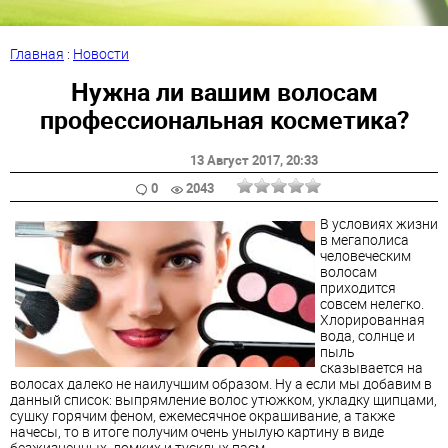
Главная
:
Новости
Нужна ли вашим волосам
профессиональная косметика?
13 Август 2017
, 20:33
0
2043
В условиях жизни
в мегаполиса
человеческим
волосам
приходится
совсем нелегко.
Хлорированная
вода, солнце и
пыль
сказывается на
волосах далеко не наилучшим образом. Ну а если мы добавим в
данный список: выпрямление волос утюжком, укладку щипцами,
сушку горячим феном, ежемесячное окрашивание, а также
начесы, то в итоге получим очень унылую картину в виде
безжизненных, ломких и тусклых пасм.