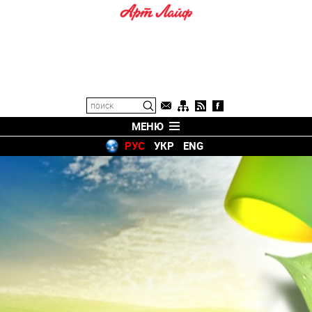
МЕНЮ
РУС
УКР
ENG