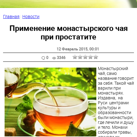
Главная
:
Новости
Применение монастырского чая
при простатите
12 Февраль 2015
, 00:01
0
3346
Монастырский
чай, само
название говорит
за себя. Такой чай
варили при
монастырях.
Издавна, на
Руси центрами
культуры и
образованности
были монастыри,
где лечили и душу
и тело. Монахи
собирали травы,
изучали их