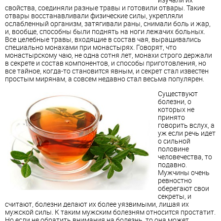
свойства, соединяли разные травы и готовили отвары. Такие
отвары восстанавливали физические силы, укрепляли
ослабленный организм, затягивали раны, снимали боль и жар,
и, вообще, способны были поднять на ноги лежачих больных.
Все целебные травы, входящие в состав чая, выращивались
специально монахами при монастырях. Говорят, что
монастырскому чаю, не одна сотня лет, монахи строго держали
в секрете и состав компонентов, и способы приготовления, но
все тайное, когда-то становится явным, и секрет стал известен
простым мирянам, а совсем недавно стал весьма популярен.
Существуют
болезни, о
которых не
принято
говорить вслух, а
уж если речь идет
о сильной
половине
человечества, то
подавно.
Мужчины очень
ревностно
оберегают свои
секреты, и
считают, болезни делают их более уязвимыми, лишая их
мужской силы. К таким мужским болезням относится простатит.
Но если не обратить внимания на болезнь, то она может