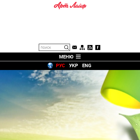
МЕНЮ
РУС
УКР
ENG