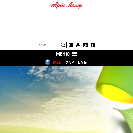
МЕНЮ
РУС
УКР
ENG