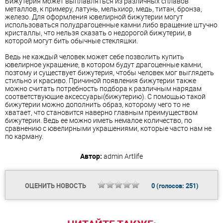
Бижутерия может выплавляться из различных сплавов
металлов, к примеру, латунь, мельхиор, медь, титан, бронза,
железо. Для оформления ювелирной бижутерии могут
использоваться полудрагоценные камни либо вращение штучно
кристаллы, что нельзя сказать о недорогой бижутерии, в
которой могут бить обычные стекляшки.
Ведь не каждый человек может себе позволить купить
ювелирное украшение, в котором будут драгоценные камни,
поэтому и существует бижутерия, чтобы человек мог выглядеть
стильно и красиво. Причиной появления бижутерии также
можно считать потребность подбора к различным нарядам
соответствующие аксессуары(бижутерию). С помощью такой
бижутерии можно дополнить образ, которому чего то не
хватает, что становится наверно главным преимуществом
бижутерии. Ведь ее можно иметь немалое количество, по
сравнению с ювелирными украшениями, которые часто нам не
по карману.
Автор:
admin
Artlife
ОЦЕНИТЬ НОВОСТЬ
0
(голосов:
251
)