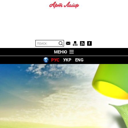
МЕНЮ
РУС
УКР
ENG