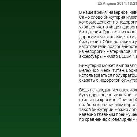
25 Апрель 2014
, 13:2
В наше время, наверное, не
Само слово бижутерия имеет
которые делают из недороги
украшения, но чаще недорог
бижутерии. Одна из них юве
дорогими металлами, что и 
бижутерия. Обычно такими 
изготовители драгоценносте
из недорогих материалов, чт
аксессуары PROsto BLESK™, 
Бижутерия может выплавлять
мельхиор, медь, титан, бро
использоваться полудрагоц
сказать о недорогой бижуте
Ведь не каждый человек мож
будут драгоценные камни, п
стильно и красиво. Причино
подбора к различным наряд
такой бижутерии можно допол
наверно главным преимущес
по сравнению с ювелирными 