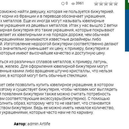
1
0
3961
возможно найти девушку, которая не пользуется бижутерией.
 корни из Франции и в переводе обозначает украшения,
х металлов. Еще их иногда могут называть ювелирные
ие украшения из дешевых металлов. Итак у нас вышло 2 ветки
лирная бижутерия-это такие украшения, которые покрывают
делает их ювелирными и на порядок дороже, чем обычная
украшениями занимаются известные дизайнеры либо
й. Изготовление недорогой бижутерии соответственно делают
о значительно уменьшает их цену, к примеру, бижутерия и
которые имеют высочайшее качество и доступную цену.
ся из различных сплавов металлов, к примеру, латунь,
нза, железо. Для оформления ювелирной бижутерии могут
енные камни либо вращение штучно кристаллы, что нельзя
рии, в которой могут бить обычные стекляшки.
ет себе позволить купить ювелирное украшение, в котором
оэтому и существует бижутерия, чтобы человек мог выглядеть
й появления бижутерии также можно считать потребность
ам соответствующие аксессуары(бижутерию). С помощью
нить образ, которому чего то не хватает, что становится
твом бижутерии. Ведь ее можно иметь немалое количество,
украшениями, которые часто нам не по карману.
Автор:
admin
Artlife