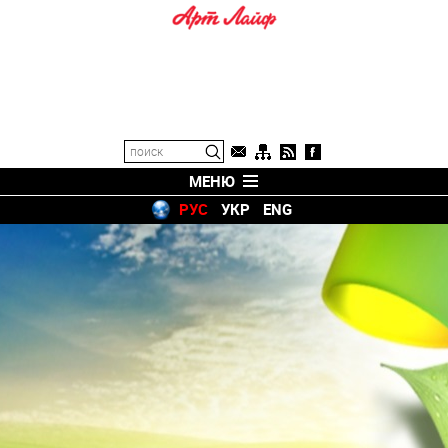
МЕНЮ
РУС
УКР
ENG