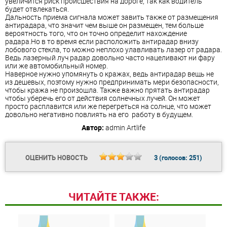
увеличится риск происшествия на дороге, так как водитель
будет отвлекаться.
Дальность приема сигнала может завить также от размещения
антирадара, что значит чем выше он размещен, тем больше
вероятность того, что он точно определит нахождение
радара.Но в то время если расположить антирадар внизу
лобового стекла, то можно неплохо улавливать лазер от радара.
Ведь лазерный луч радар довольно часто нацеливают ни фару
или же автомобильный номер.
Наверное нужно упомянуть о кражах, ведь антирадар вещь не
из дешевых, поэтому нужно предпринимать мери безопасности,
чтобы кража не произошла. Также важно прятать антирадар
чтобы уберечь его от действия солнечных лучей. Он может
просто расплавится или же перегреться на солнце, что может
довольно негативно повлиять на его работу в будущем.
Автор:
admin
Artlife
ОЦЕНИТЬ НОВОСТЬ
3
(голосов:
251
)
ЧИТАЙТЕ ТАКЖЕ: