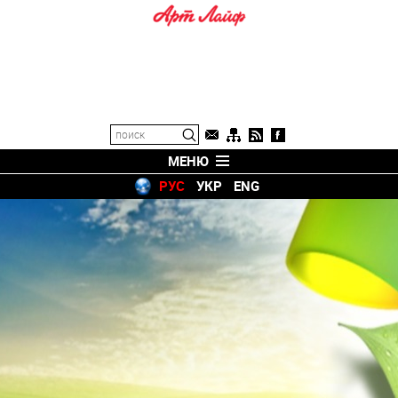
МЕНЮ
РУС
УКР
ENG