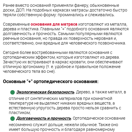
Ранее вместо оснований применяли фанеру, обыкновенные
доски, ДСП. На подобных каркасах матрасы достаточно быстро
теряли собственную форму: проминались и слеживались.
Современные
основания для матраса
изготовляют из металла,
дерева и пластика. Главными "+" подобного основания являются
долговечность и прочность. Самыми популярными являются
реечные основания, но правда их поверхность неровная и,
соответственно, они вредные для человеческого позвоночника.
Сегодня более востребованными являются основания с
ортопедическим эффектом, которые изготовляют из дерева.
Зачастую их встраивают в каркас кровати, они обеспечивают
отличную эргономику (т. е. удобное и правильное положение
человеческого тела во сне).
Основные "+" ортопедического основания:
Экологическая безопасность
. Дерево, а также металл, в
отличие от синтетических материалов при комнатной
температуре не выделяют никаких вредных веществ, а
естественную упругость дерева просто нельзя сравнить с
пластиком;
Долговечность
и прочность
. Ортопедическое основание
несомненно служит дольше, нежели обычное. Также оно
имеет большую прочность и благодаря равномерному