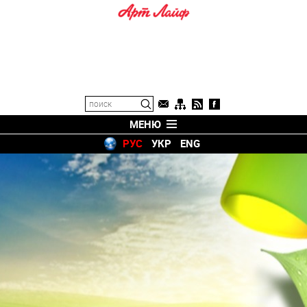
МЕНЮ
РУС
УКР
ENG